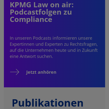
KPMG Law on air:
Podcastfolgen zu
Compliance
In unseren Podcasts informieren unsere
Expertinnen und Experten zu Rechtsfragen,
auf die Unternehmen heute und in Zukunft
eine Antwort suchen.
Jetzt anhören
Publikationen