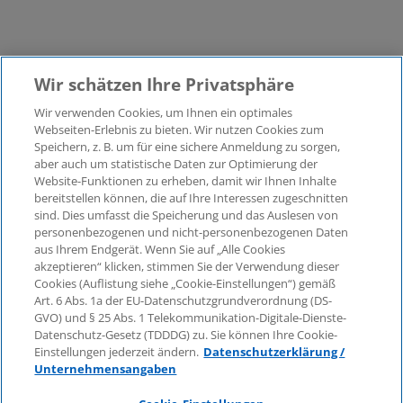
Wir schätzen Ihre Privatsphäre
Wir verwenden Cookies, um Ihnen ein optimales
©2026 KPMG Law Rechtsanwaltsgesellschaft mbH,
Webseiten-Erlebnis zu bieten. Wir nutzen Cookies zum
assoziiert mit der KPMG AG
Speichern, z. B. um für eine sichere Anmeldung zu sorgen,
aber auch um statistische Daten zur Optimierung der
Wirtschaftsprüfungsgesellschaft, einer
Website-Funktionen zu erheben, damit wir Ihnen Inhalte
Aktiengesellschaft nach deutschem Recht und ein
bereitstellen können, die auf Ihre Interessen zugeschnitten
Mitglied der globalen KPMG-Organisation
sind. Dies umfasst die Speicherung und das Auslesen von
unabhängiger Mitgliedsfirmen, die KPMG International
personenbezogenen und nicht-personenbezogenen Daten
Limited, einer Private English Company Limited by
aus Ihrem Endgerät. Wenn Sie auf „Alle Cookies
Guarantee, angeschlossen sind. Alle Rechte
akzeptieren“ klicken, stimmen Sie der Verwendung dieser
Cookies (Auflistung siehe „Cookie-Einstellungen“) gemäß
vorbehalten. Für weitere Einzelheiten über die Struktur
Art. 6 Abs. 1a der EU-Datenschutzgrundverordnung (DS-
der globalen Organisation von KPMG besuchen Sie
GVO) und § 25 Abs. 1 Telekommunikation-Digitale-Dienste-
bitte
https://home.kpmg/governance
.
Datenschutz-Gesetz (TDDDG) zu. Sie können Ihre Cookie-
Einstellungen jederzeit ändern.
Datenschutzerklärung /
KPMG International erbringt keine Dienstleistungen für
Unternehmensangaben
Kunden. Keine Mitgliedsfirma ist befugt, KPMG
International oder eine andere Mitgliedsfirma