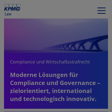
Compliance und Wirtschaftsstrafrecht
Moderne Lösungen für
Compliance und Governance –
zielorientiert, international
und technologisch innovativ.