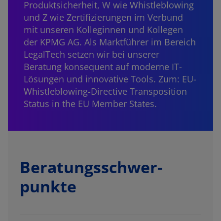
Produktsicherheit, W wie Whistleblowing
und Z wie Zertifizierungen im Verbund
mit unseren Kolleginnen und Kollegen
der KPMG AG. Als Marktführer im Bereich
LegalTech setzen wir bei unserer
Beratung konsequent auf moderne IT-
Lösungen und innovative Tools. Zum:
EU-
Whistleblowing-Directive
Transposition
Status in the EU Member States.
Beratungs­schwer­
punkte