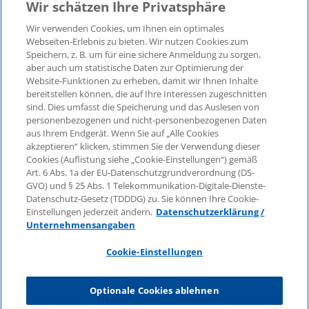
Wir schätzen Ihre Privatsphäre
Wir verwenden Cookies, um Ihnen ein optimales
©2026 KPMG Law Rechtsanwaltsgesellschaft mbH,
Webseiten-Erlebnis zu bieten. Wir nutzen Cookies zum
assoziiert mit der KPMG AG
Speichern, z. B. um für eine sichere Anmeldung zu sorgen,
aber auch um statistische Daten zur Optimierung der
Wirtschaftsprüfungsgesellschaft, einer
Website-Funktionen zu erheben, damit wir Ihnen Inhalte
Aktiengesellschaft nach deutschem Recht und ein
bereitstellen können, die auf Ihre Interessen zugeschnitten
Mitglied der globalen KPMG-Organisation
sind. Dies umfasst die Speicherung und das Auslesen von
unabhängiger Mitgliedsfirmen, die KPMG International
personenbezogenen und nicht-personenbezogenen Daten
Limited, einer Private English Company Limited by
aus Ihrem Endgerät. Wenn Sie auf „Alle Cookies
Guarantee, angeschlossen sind. Alle Rechte
akzeptieren“ klicken, stimmen Sie der Verwendung dieser
Cookies (Auflistung siehe „Cookie-Einstellungen“) gemäß
vorbehalten. Für weitere Einzelheiten über die Struktur
Art. 6 Abs. 1a der EU-Datenschutzgrundverordnung (DS-
der globalen Organisation von KPMG besuchen Sie
GVO) und § 25 Abs. 1 Telekommunikation-Digitale-Dienste-
bitte
https://home.kpmg/governance
.
Datenschutz-Gesetz (TDDDG) zu. Sie können Ihre Cookie-
Einstellungen jederzeit ändern.
Datenschutzerklärung /
KPMG International erbringt keine Dienstleistungen für
Unternehmensangaben
Kunden. Keine Mitgliedsfirma ist befugt, KPMG
International oder eine andere Mitgliedsfirma
Cookie-Einstellungen
gegenüber Dritten zu verpflichten oder vertraglich zu
binden, ebenso wie KPMG International nicht
Optionale Cookies ablehnen
autorisiert ist, andere Mitgliedsfirmen zu verpflichten