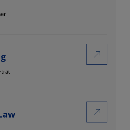
ner
ng
trät
 Law