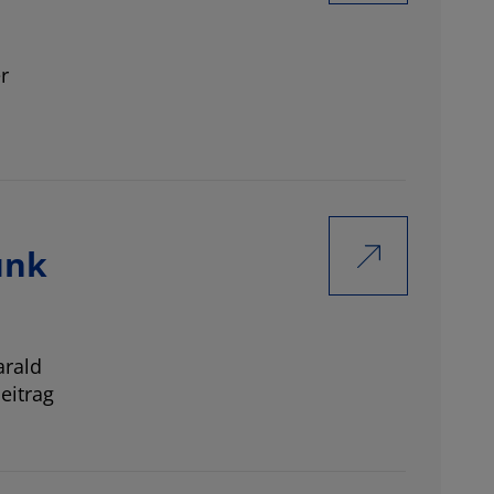
r
unk
arald
eitrag