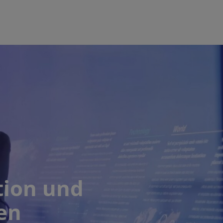
tion und
en