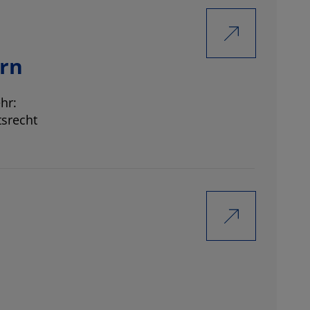
ern
hr:
tsrecht