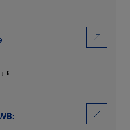
e
Juli
GWB: