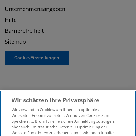
Unternehmensangaben
Hilfe
Barrierefreiheit
Sitemap
Cookie-Einstellungen
Wir schätzen Ihre Privatsphäre
Wir verwenden Cookies, um Ihnen ein optimales
©2026 KPMG Law Rechtsanwaltsgesellschaft mbH,
Webseiten-Erlebnis zu bieten. Wir nutzen Cookies zum
assoziiert mit der KPMG AG
Speichern, z. B. um für eine sichere Anmeldung zu sorgen,
aber auch um statistische Daten zur Optimierung der
Wirtschaftsprüfungsgesellschaft, einer
Website-Funktionen zu erheben, damit wir Ihnen Inhalte
Aktiengesellschaft nach deutschem Recht und ein