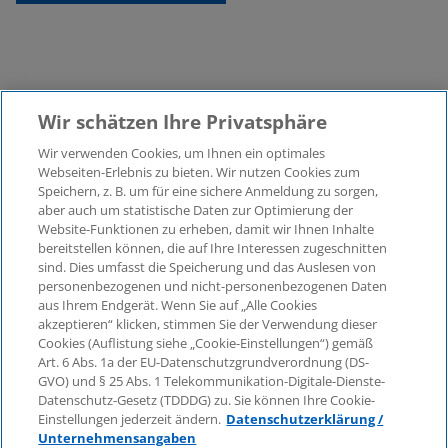
Wir schätzen Ihre Privatsphäre
Wir verwenden Cookies, um Ihnen ein optimales
©2026 KPMG Law Rechtsanwaltsgesellschaft mbH,
Webseiten-Erlebnis zu bieten. Wir nutzen Cookies zum
assoziiert mit der KPMG AG
Speichern, z. B. um für eine sichere Anmeldung zu sorgen,
aber auch um statistische Daten zur Optimierung der
Wirtschaftsprüfungsgesellschaft, einer
Website-Funktionen zu erheben, damit wir Ihnen Inhalte
Aktiengesellschaft nach deutschem Recht und ein
bereitstellen können, die auf Ihre Interessen zugeschnitten
Mitglied der globalen KPMG-Organisation
sind. Dies umfasst die Speicherung und das Auslesen von
unabhängiger Mitgliedsfirmen, die KPMG International
personenbezogenen und nicht-personenbezogenen Daten
Limited, einer Private English Company Limited by
aus Ihrem Endgerät. Wenn Sie auf „Alle Cookies
Guarantee, angeschlossen sind. Alle Rechte
akzeptieren“ klicken, stimmen Sie der Verwendung dieser
Cookies (Auflistung siehe „Cookie-Einstellungen“) gemäß
vorbehalten. Für weitere Einzelheiten über die Struktur
Art. 6 Abs. 1a der EU-Datenschutzgrundverordnung (DS-
der globalen Organisation von KPMG besuchen Sie
GVO) und § 25 Abs. 1 Telekommunikation-Digitale-Dienste-
bitte
https://home.kpmg/governance
.
Datenschutz-Gesetz (TDDDG) zu. Sie können Ihre Cookie-
Einstellungen jederzeit ändern.
Datenschutzerklärung /
KPMG International erbringt keine Dienstleistungen für
Unternehmensangaben