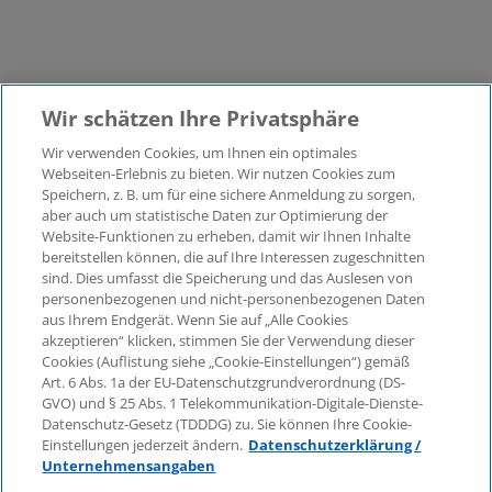
Wir schätzen Ihre Privatsphäre
Wir verwenden Cookies, um Ihnen ein optimales
©2026 KPMG Law Rechtsanwaltsgesellschaft mbH,
Webseiten-Erlebnis zu bieten. Wir nutzen Cookies zum
assoziiert mit der KPMG AG
Speichern, z. B. um für eine sichere Anmeldung zu sorgen,
aber auch um statistische Daten zur Optimierung der
Wirtschaftsprüfungsgesellschaft, einer
Website-Funktionen zu erheben, damit wir Ihnen Inhalte
Aktiengesellschaft nach deutschem Recht und ein
bereitstellen können, die auf Ihre Interessen zugeschnitten
Mitglied der globalen KPMG-Organisation
sind. Dies umfasst die Speicherung und das Auslesen von
unabhängiger Mitgliedsfirmen, die KPMG International
personenbezogenen und nicht-personenbezogenen Daten
Limited, einer Private English Company Limited by
aus Ihrem Endgerät. Wenn Sie auf „Alle Cookies
Guarantee, angeschlossen sind. Alle Rechte
akzeptieren“ klicken, stimmen Sie der Verwendung dieser
Cookies (Auflistung siehe „Cookie-Einstellungen“) gemäß
vorbehalten. Für weitere Einzelheiten über die Struktur
Art. 6 Abs. 1a der EU-Datenschutzgrundverordnung (DS-
der globalen Organisation von KPMG besuchen Sie
GVO) und § 25 Abs. 1 Telekommunikation-Digitale-Dienste-
bitte
https://home.kpmg/governance
.
Datenschutz-Gesetz (TDDDG) zu. Sie können Ihre Cookie-
Einstellungen jederzeit ändern.
Datenschutzerklärung /
KPMG International erbringt keine Dienstleistungen für
Unternehmensangaben
Kunden. Keine Mitgliedsfirma ist befugt, KPMG