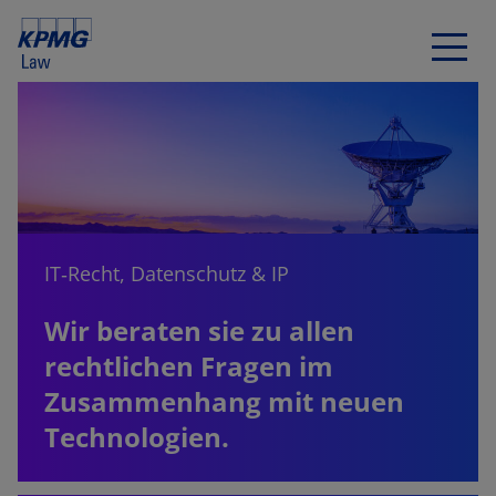
IT‑Recht, Datenschutz & IP
Wir beraten sie zu allen
rechtlichen Fragen im
Zusammenhang mit neuen
Technologien.