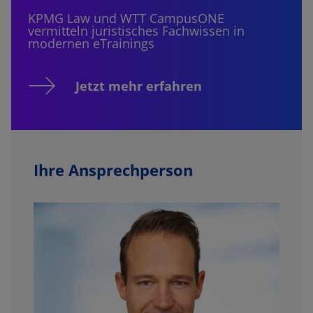
KPMG Law und WTT CampusONE
vermitteln juristisches Fachwissen in
modernen eTrainings
Jetzt mehr erfahren
Ihre Ansprechperson