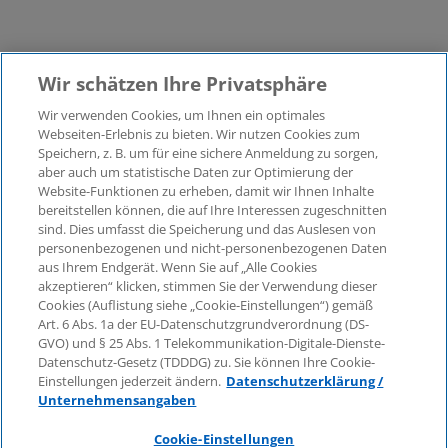
Wir schätzen Ihre Privatsphäre
Wir verwenden Cookies, um Ihnen ein optimales
©2026 KPMG Law Rechtsanwaltsgesellschaft mbH,
Webseiten-Erlebnis zu bieten. Wir nutzen Cookies zum
assoziiert mit der KPMG AG
Speichern, z. B. um für eine sichere Anmeldung zu sorgen,
aber auch um statistische Daten zur Optimierung der
Wirtschaftsprüfungsgesellschaft, einer
Website-Funktionen zu erheben, damit wir Ihnen Inhalte
Aktiengesellschaft nach deutschem Recht und ein
bereitstellen können, die auf Ihre Interessen zugeschnitten
Mitglied der globalen KPMG-Organisation
sind. Dies umfasst die Speicherung und das Auslesen von
unabhängiger Mitgliedsfirmen, die KPMG International
personenbezogenen und nicht-personenbezogenen Daten
Limited, einer Private English Company Limited by
aus Ihrem Endgerät. Wenn Sie auf „Alle Cookies
Guarantee, angeschlossen sind. Alle Rechte
akzeptieren“ klicken, stimmen Sie der Verwendung dieser
Cookies (Auflistung siehe „Cookie-Einstellungen“) gemäß
vorbehalten. Für weitere Einzelheiten über die Struktur
Art. 6 Abs. 1a der EU-Datenschutzgrundverordnung (DS-
der globalen Organisation von KPMG besuchen Sie
GVO) und § 25 Abs. 1 Telekommunikation-Digitale-Dienste-
bitte
https://home.kpmg/governance
.
Datenschutz-Gesetz (TDDDG) zu. Sie können Ihre Cookie-
Einstellungen jederzeit ändern.
Datenschutzerklärung /
KPMG International erbringt keine Dienstleistungen für
Unternehmensangaben
Kunden. Keine Mitgliedsfirma ist befugt, KPMG
International oder eine andere Mitgliedsfirma
Cookie-Einstellungen