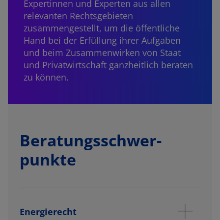
Expertinnen und Experten aus allen
relevanten Rechtsgebieten
zusammengestellt, um die öffentliche
Hand bei der Erfüllung ihrer Aufgaben
und beim Zusammenwirken von Staat
und Privatwirtschaft ganzheitlich beraten
zu können.
Beratungs­schwer­
punkte
Energierecht