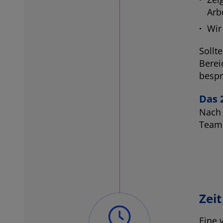
Arb
Wir
Sollt
Berei
bespr
Das 
Nach 
Teamm
Zeit
Eine 