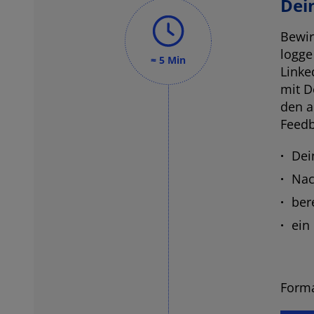
Dei
Bewir
logge
≈ 5 Min
Linke
mit D
den a
Feedb
Dei
Nac
ber
ein 
Forma