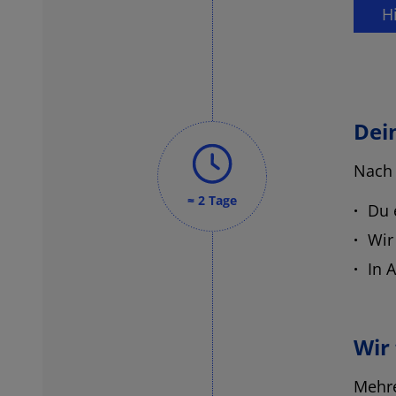
H
Dei
Nach 
≈ 2 Tage
Du 
Wir
In 
Wir 
Mehre