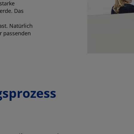
starke
erde. Das
st. Natürlich
er passenden
s­prozess