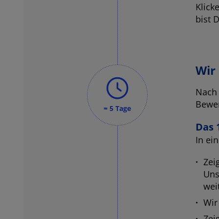
Klick
bist D
Wir
Nach 
Bewer
≈ 5 Tage
Das 
In ei
Zei
Uns
wei
Wir
Zei