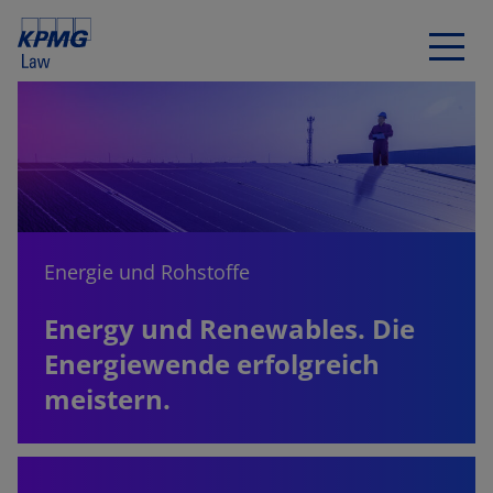
Energie und Rohstoffe
Energy und Renewables. Die
Energiewende erfolgreich
meistern.