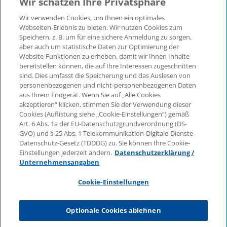
Wir schätzen Ihre Privatsphäre
Wir verwenden Cookies, um Ihnen ein optimales
©2026 KPMG Law Rechtsanwaltsgesellschaft mbH,
Webseiten-Erlebnis zu bieten. Wir nutzen Cookies zum
assoziiert mit der KPMG AG
Speichern, z. B. um für eine sichere Anmeldung zu sorgen,
aber auch um statistische Daten zur Optimierung der
Wirtschaftsprüfungsgesellschaft, einer
Website-Funktionen zu erheben, damit wir Ihnen Inhalte
Aktiengesellschaft nach deutschem Recht und ein
bereitstellen können, die auf Ihre Interessen zugeschnitten
Mitglied der globalen KPMG-Organisation
sind. Dies umfasst die Speicherung und das Auslesen von
unabhängiger Mitgliedsfirmen, die KPMG International
personenbezogenen und nicht-personenbezogenen Daten
Limited, einer Private English Company Limited by
aus Ihrem Endgerät. Wenn Sie auf „Alle Cookies
Guarantee, angeschlossen sind. Alle Rechte
akzeptieren“ klicken, stimmen Sie der Verwendung dieser
Cookies (Auflistung siehe „Cookie-Einstellungen“) gemäß
vorbehalten. Für weitere Einzelheiten über die Struktur
Art. 6 Abs. 1a der EU-Datenschutzgrundverordnung (DS-
der globalen Organisation von KPMG besuchen Sie
GVO) und § 25 Abs. 1 Telekommunikation-Digitale-Dienste-
bitte
https://home.kpmg/governance
.
Datenschutz-Gesetz (TDDDG) zu. Sie können Ihre Cookie-
Einstellungen jederzeit ändern.
Datenschutzerklärung /
KPMG International erbringt keine Dienstleistungen für
Unternehmensangaben
Kunden. Keine Mitgliedsfirma ist befugt, KPMG
International oder eine andere Mitgliedsfirma
Cookie-Einstellungen
gegenüber Dritten zu verpflichten oder vertraglich zu
binden, ebenso wie KPMG International nicht
Optionale Cookies ablehnen
autorisiert ist, andere Mitgliedsfirmen zu verpflichten
oder vertraglich zu binden.