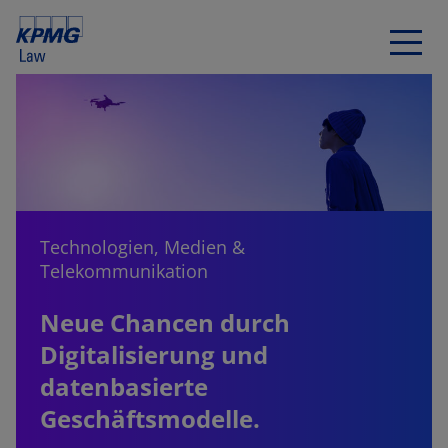
Technologien, Medien &
Telekommunikation
Neue Chancen durch
Digitalisierung und
datenbasierte
Geschäftsmodelle.