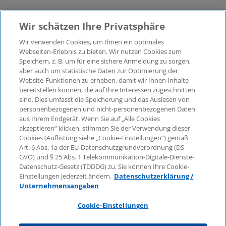
Wir schätzen Ihre Privatsphäre
Wir verwenden Cookies, um Ihnen ein optimales
©2026 KPMG Law Rechtsanwaltsgesellschaft mbH,
Webseiten-Erlebnis zu bieten. Wir nutzen Cookies zum
assoziiert mit der KPMG AG
Speichern, z. B. um für eine sichere Anmeldung zu sorgen,
aber auch um statistische Daten zur Optimierung der
Wirtschaftsprüfungsgesellschaft, einer
Website-Funktionen zu erheben, damit wir Ihnen Inhalte
Aktiengesellschaft nach deutschem Recht und ein
bereitstellen können, die auf Ihre Interessen zugeschnitten
Mitglied der globalen KPMG-Organisation
sind. Dies umfasst die Speicherung und das Auslesen von
unabhängiger Mitgliedsfirmen, die KPMG International
personenbezogenen und nicht-personenbezogenen Daten
Limited, einer Private English Company Limited by
aus Ihrem Endgerät. Wenn Sie auf „Alle Cookies
Guarantee, angeschlossen sind. Alle Rechte
akzeptieren“ klicken, stimmen Sie der Verwendung dieser
Cookies (Auflistung siehe „Cookie-Einstellungen“) gemäß
vorbehalten. Für weitere Einzelheiten über die Struktur
Art. 6 Abs. 1a der EU-Datenschutzgrundverordnung (DS-
der globalen Organisation von KPMG besuchen Sie
GVO) und § 25 Abs. 1 Telekommunikation-Digitale-Dienste-
bitte
https://home.kpmg/governance
.
Datenschutz-Gesetz (TDDDG) zu. Sie können Ihre Cookie-
Einstellungen jederzeit ändern.
Datenschutzerklärung /
KPMG International erbringt keine Dienstleistungen für
Unternehmensangaben
Kunden. Keine Mitgliedsfirma ist befugt, KPMG
International oder eine andere Mitgliedsfirma
Cookie-Einstellungen
gegenüber Dritten zu verpflichten oder vertraglich zu
binden, ebenso wie KPMG International nicht