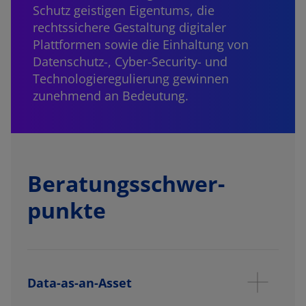
Schutz geistigen Eigentums, die
rechtssichere Gestaltung digitaler
Plattformen sowie die Einhaltung von
Datenschutz-, Cyber-Security- und
Technologieregulierung gewinnen
zunehmend an Bedeutung.
Beratungs­schwer­
punkte
Data-as-an-Asset