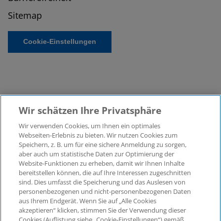
Sitemap
Cookie-Einstellungen
Wir schätzen Ihre Privatsphäre
Wir verwenden Cookies, um Ihnen ein optimales
©2026 KPMG Law Rechtsanwaltsgesellschaft mbH,
Webseiten-Erlebnis zu bieten. Wir nutzen Cookies zum
assoziiert mit der KPMG AG
Speichern, z. B. um für eine sichere Anmeldung zu sorgen,
aber auch um statistische Daten zur Optimierung der
Wirtschaftsprüfungsgesellschaft, einer
Website-Funktionen zu erheben, damit wir Ihnen Inhalte
Aktiengesellschaft nach deutschem Recht und ein
bereitstellen können, die auf Ihre Interessen zugeschnitten
Mitglied der globalen KPMG-Organisation
sind. Dies umfasst die Speicherung und das Auslesen von
unabhängiger Mitgliedsfirmen, die KPMG International
personenbezogenen und nicht-personenbezogenen Daten
Limited, einer Private English Company Limited by
aus Ihrem Endgerät. Wenn Sie auf „Alle Cookies
Guarantee, angeschlossen sind. Alle Rechte
akzeptieren“ klicken, stimmen Sie der Verwendung dieser
Cookies (Auflistung siehe „Cookie-Einstellungen“) gemäß