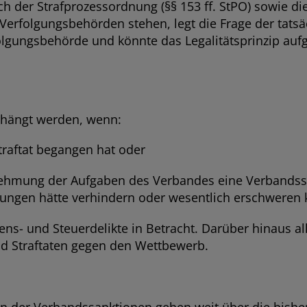
 der Strafprozessordnung (§§ 153 ff. StPO) sowie die
rfolgungsbehörden stehen, legt die Frage der tatsäc
olgungsbehörde und könnte das Legalitätsprinzip aufg
rhängt werden, wenn:
aftat begangen hat oder
ung der Aufgaben des Verbandes eine Verbandsstra
rungen hätte verhindern oder wesentlich erschweren
s- und Steuerdelikte in Betracht. Darüber hinaus al
nd Straftaten gegen den Wettbewerb.
n der Verbandssanktionen gehen weit über die bisher