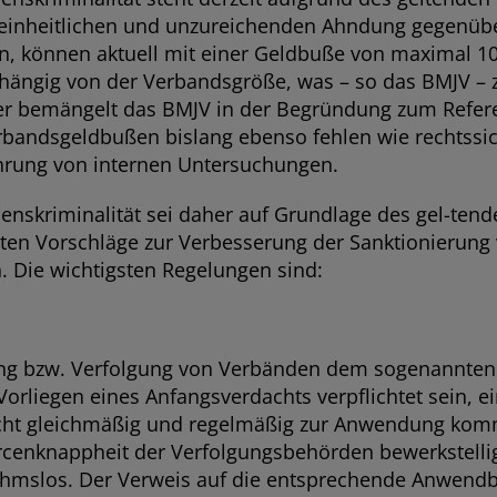
einheitlichen und unzureichenden Ahndung gegenüber
, können aktuell mit einer Geldbuße von maximal 10
hängig von der Verbandsgröße, was – so das BMJV – z
ner bemängelt das BMJV in der Begründung zum Refer
andsgeldbußen bislang ebenso fehlen wie rechtssiche
rung von internen Untersuchungen.
skriminalität sei daher auf Grundlage des gel-tende
hten Vorschläge zur Verbesserung der Sanktionierung
. Die wichtigsten Regelungen sind:
ung bzw. Verfolgung von Verbänden dem sogenannten L
orliegen eines Anfangsverdachts verpflichtet sein, ei
 Recht gleichmäßig und regelmäßig zur Anwendung kom
rcenknappheit der Verfolgungsbehörden bewerkstelligt
ahmslos. Der Verweis auf die entsprechende Anwendba