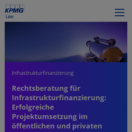
Infrastrukturfinanzierung
Rechtsberatung für
Infrastrukturfinanzierung:
Erfolgreiche
Projektumsetzung im
öffentlichen und privaten