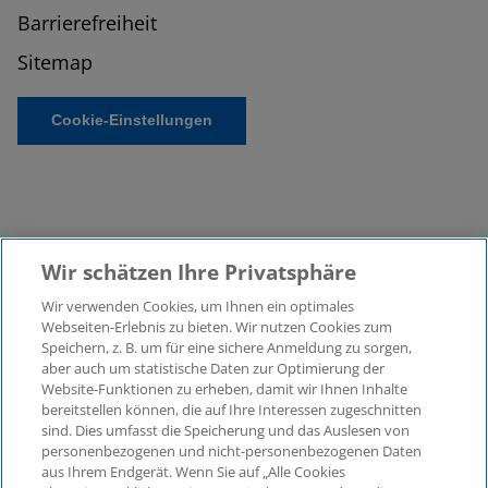
Barrierefreiheit
Sitemap
Cookie-Einstellungen
Wir schätzen Ihre Privatsphäre
Wir verwenden Cookies, um Ihnen ein optimales
©2026 KPMG Law Rechtsanwaltsgesellschaft mbH,
Webseiten-Erlebnis zu bieten. Wir nutzen Cookies zum
assoziiert mit der KPMG AG
Speichern, z. B. um für eine sichere Anmeldung zu sorgen,
aber auch um statistische Daten zur Optimierung der
Wirtschaftsprüfungsgesellschaft, einer
Website-Funktionen zu erheben, damit wir Ihnen Inhalte
Aktiengesellschaft nach deutschem Recht und ein
bereitstellen können, die auf Ihre Interessen zugeschnitten
Mitglied der globalen KPMG-Organisation
sind. Dies umfasst die Speicherung und das Auslesen von
unabhängiger Mitgliedsfirmen, die KPMG International
personenbezogenen und nicht-personenbezogenen Daten
Limited, einer Private English Company Limited by
aus Ihrem Endgerät. Wenn Sie auf „Alle Cookies