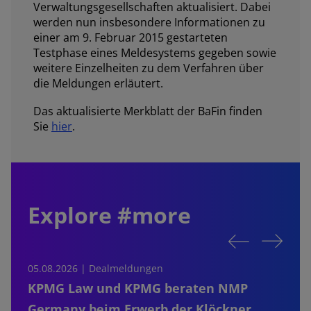
Verwaltungsgesellschaften aktualisiert. Dabei
werden nun insbesondere Informationen zu
einer am 9. Februar 2015 gestarteten
Testphase eines Meldesystems gegeben sowie
weitere Einzelheiten zu dem Verfahren über
die Meldungen erläutert.
Das aktualisierte Merkblatt der BaFin finden
Sie
hier
.
Explore #more
05.08.2026 | Dealmeldungen
0
KPMG Law und KPMG beraten NMP
Germany beim Erwerb der Klöckner