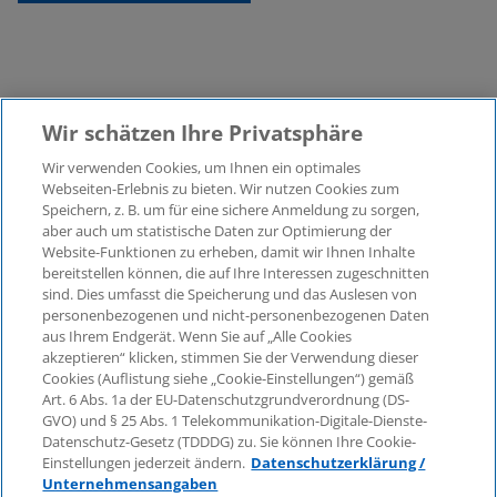
Wir schätzen Ihre Privatsphäre
Wir verwenden Cookies, um Ihnen ein optimales
©2026 KPMG Law Rechtsanwaltsgesellschaft mbH,
Webseiten-Erlebnis zu bieten. Wir nutzen Cookies zum
assoziiert mit der KPMG AG
Speichern, z. B. um für eine sichere Anmeldung zu sorgen,
aber auch um statistische Daten zur Optimierung der
Wirtschaftsprüfungsgesellschaft, einer
Website-Funktionen zu erheben, damit wir Ihnen Inhalte
Aktiengesellschaft nach deutschem Recht und ein
bereitstellen können, die auf Ihre Interessen zugeschnitten
Mitglied der globalen KPMG-Organisation
sind. Dies umfasst die Speicherung und das Auslesen von
unabhängiger Mitgliedsfirmen, die KPMG International
personenbezogenen und nicht-personenbezogenen Daten
Limited, einer Private English Company Limited by
aus Ihrem Endgerät. Wenn Sie auf „Alle Cookies
Guarantee, angeschlossen sind. Alle Rechte
akzeptieren“ klicken, stimmen Sie der Verwendung dieser
Cookies (Auflistung siehe „Cookie-Einstellungen“) gemäß
vorbehalten. Für weitere Einzelheiten über die Struktur
Art. 6 Abs. 1a der EU-Datenschutzgrundverordnung (DS-
der globalen Organisation von KPMG besuchen Sie
GVO) und § 25 Abs. 1 Telekommunikation-Digitale-Dienste-
bitte
https://home.kpmg/governance
.
Datenschutz-Gesetz (TDDDG) zu. Sie können Ihre Cookie-
Einstellungen jederzeit ändern.
Datenschutzerklärung /
KPMG International erbringt keine Dienstleistungen für
Unternehmensangaben