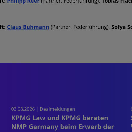
ft:
Philipp Reer
(Partner, Federführung),
Tobias Flac
ft:
Claus Buhmann
(Partner, Federführung),
Sofya S
03.08.2026 | Dealmeldungen
KPMG Law und KPMG beraten
NMP Germany beim Erwerb der