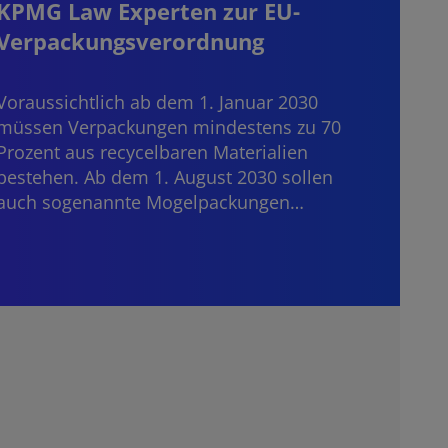
KPMG Law Experten zur EU-
der
Verpackungsverordnung
Dritt
Janua
Voraussichtlich ab dem 1. Januar 2030
Bankd
müssen Verpackungen mindestens zu 70
grenz
Prozent aus recycelbaren Materialien
die E
bestehen. Ab dem 1. August 2030 sollen
auch sogenannte Mogelpackungen…