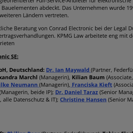
ieorientierter Full-Service-Anbieter für elektronische 
n Bauelementen abdeckt. Das Unternehmen wurde 199
 weiteren Ländern vertreten.
che Beratung von Conrad Electronic bei der Legal 
ertragsverhandlungen. KPMG Law arbeitete eng mit
rieten
nic SE:
bH, Deutschland:
Dr. Ian Maywald
(Partner, Federf
xandra Marchl
(Managerin),
Kilian Baum
(Associate,
ilke Neumann
(Managerin),
Franciska Kieft
(Associa
(Managerin, beide IP);
Dr. Daniel Taraz
(Senior Mana
, alle Datenschutz & IT);
Christine Hansen
(Senior M