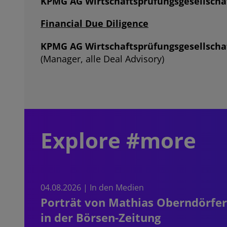
KPMG AG Wirtschaftsprüfungsgesellscha
Financial Due Diligence
KPMG AG Wirtschaftsprüfungsgesellscha
(Manager, alle Deal Advisory)
Explore #more
04.08.2026 | In den Medien
Porträt von Mathias Oberndörfer
in der Börsen-Zeitung