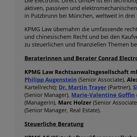
Die Electronic Direct GmbH ist ein technolog
aktiven, passiven und elektromechanische
in Putzbrunn bei München, weltweit in drei
KPMG Law übernahm die umfassende rechtli
und chinesischem Recht und bei den Kaufv
zu steuerlichen und finanziellen Themen be
Beraterinnen und Berater Conrad Electro
KPMG Law Rechtsanwaltsgesellschaft m
Philipp Augenstein
(Senior Associate),
Ale
Kartellrecht);
Dr. Martin Trayer
(Partner),
S
(Senior Manager),
Marie-Valentine Goffin
(Managerin),
Marc Holzer
(Senior Associate
(Senior Manager, Real Estate).
Steuerliche Beratung