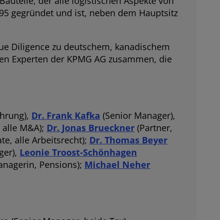
Bauteile, der alle logistischen Aspekte von
5 gegründet und ist, neben dem Hauptsitz
Due Diligence zu deutschem, kanadischem
 den Experten der KPMG AG zusammen, die
ührung),
Dr. Frank Kafka
(Senior Manager),
 alle M&A);
Dr. Jonas Brueckner
(Partner,
te, alle Arbeitsrecht);
Dr. Thomas Beyer
ger),
Leonie Troost-Schönhagen
anagerin, Pensions);
Michael Neher