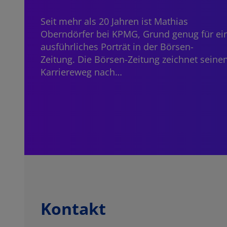
Seit mehr als 20 Jahren ist
Mathias
Oberndörfer
bei KPMG, Grund genug für ei
ausführliches Porträt in der Börsen-
Zeitung. Die Börsen-Zeitung zeichnet seine
Karriereweg nach…
Kontakt