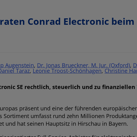
ten Conrad Electronic beim K
pp Augenstein
,
Dr. Jonas Brueckner, M. Jur. (Oxford)
,
D
Daniel Taraz
,
Leonie Troost-Schönhagen
,
Christine H
nic SE rechtlich, steuerlich und zu finanziellen
n Europas präsent und eine der führenden europäische
as Sortiment umfasst rund zehn Millionen Produktang
und hat seinen Hauptsitz in Hirschau in Bayern.