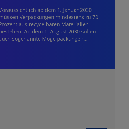
Dritt
Janua
Voraussichtlich ab dem 1. Januar 2030
Bankd
müssen Verpackungen mindestens zu 70
grenz
Prozent aus recycelbaren Materialien
die E
bestehen. Ab dem 1. August 2030 sollen
auch sogenannte Mogelpackungen…