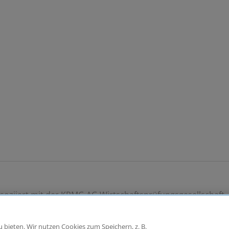
ziiert mit der KPMG AG Wirtschaftsprüfungsgesellschaft, 
giger Mitgliedsfirmen, die KPMG International Limited, ei
tere Einzelheiten über die Struktur der globalen Organisat
bieten. Wir nutzen Cookies zum Speichern, z. B.