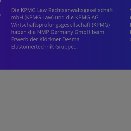
Die KPMG Law Rechtsanwaltsgesellschaft
n
mbH (KPMG Law) und die KPMG AG
Wirtschaftsprüfungsgesellschaft (KPMG)
haben die NMP Germany GmbH beim
Erwerb der Klöckner Desma
Elastomertechnik Gruppe…