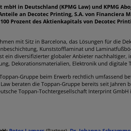
t mbH in Deutschland (KPMG Law) und KPMG Abog
teile an Decotec Printing, S.A. von Financiera Ma
00 Prozent des Aktienkapitals von Decotec Printi
ehmen mit Sitz in Barcelona, das Lösungen für die De
enbeschichtung, Kunststofflaminat und Laminatfußböde
 ein diversifizierter globaler Anbieter nachhaltiger,
ng, Dekorationsmaterialien, Elektronik und digitale 
oppan-Gruppe beim Erwerb rechtlich umfassend bet
aw beraten die Toppan-Gruppe bereits seit Jahren be
utsche Toppan-Tochtergesellschaft Interprint GmbH 
mbH:
Peter Lamers
(Partner),
Dr. Johanna Schramm