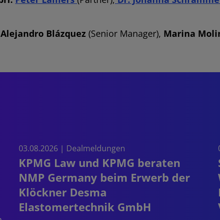
,
Alejandro Blázquez
(Senior Manager),
Marina Moli
03.08.2026 | Dealmeldungen
KPMG Law und KPMG beraten
NMP Germany beim Erwerb der
Klöckner Desma
Elastomertechnik GmbH
n