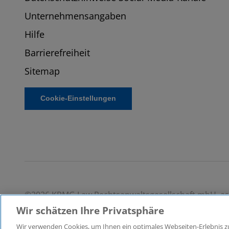
Unternehmensangaben
Hilfe
Barrierefreiheit
Sitemap
Cookie-Einstellungen
©2026 KPMG Law Rechtsanwaltsgesellschaft mbH, asso
ein Mitglied der globalen KPMG-Organisation unabhän
Wir schätzen Ihre Privatsphäre
angeschlossen sind. Alle Rechte vorbehalten. Für wei
Wir verwenden Cookies, um Ihnen ein optimales Webseiten-Erlebnis zu 
https://home.kpmg/governance
.