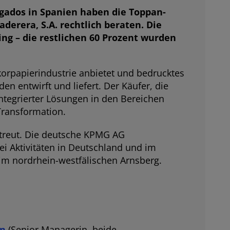
ados in Spanien haben die Toppan-
derera, S.A. rechtlich beraten. Die
ng – die restlichen 60 Prozent wurden
korpapierindustrie anbietet und bedrucktes
n entwirft und liefert. Der Käufer, die
 integrierter Lösungen in den Bereichen
Transformation.
reut. Die deutsche KPMG AG
i Aktivitäten in Deutschland und im
im nordrhein-westfälischen Arnsberg.
en
(Senior Managerin, beide