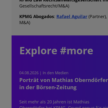
Gesellschaftsrecht/M&A)
KPMG Abogados
:
Rafael Aguilar
(Partner)
M&A)
Explore #more
04.08.2026 | In den Medien
Porträt von Mathias Oberndörfer
in der Börsen-Zeitung
Seit mehr als 20 Jahren ist
Mathias
Oberndörfer
bei KPMG, Grund genug für ei