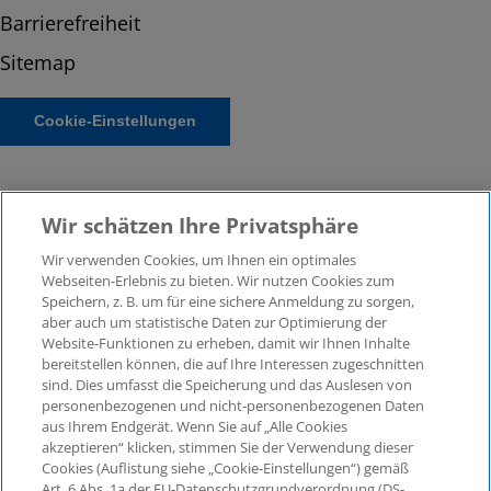
Barrierefreiheit
Sitemap
Cookie-Einstellungen
Wir schätzen Ihre Privatsphäre
Wir verwenden Cookies, um Ihnen ein optimales
Webseiten-Erlebnis zu bieten. Wir nutzen Cookies zum
Speichern, z. B. um für eine sichere Anmeldung zu sorgen,
aber auch um statistische Daten zur Optimierung der
©2026 KPMG Law Rechtsanwaltsgesellschaft mbH,
Website-Funktionen zu erheben, damit wir Ihnen Inhalte
assoziiert mit der KPMG AG
bereitstellen können, die auf Ihre Interessen zugeschnitten
Wirtschaftsprüfungsgesellschaft, einer Aktiengesellschaft
sind. Dies umfasst die Speicherung und das Auslesen von
nach deutschem Recht und ein Mitglied der globalen
personenbezogenen und nicht-personenbezogenen Daten
KPMG-Organisation unabhängiger Mitgliedsfirmen, die
aus Ihrem Endgerät. Wenn Sie auf „Alle Cookies
KPMG International Limited, einer Private English Company
akzeptieren“ klicken, stimmen Sie der Verwendung dieser
Cookies (Auflistung siehe „Cookie-Einstellungen“) gemäß
Limited by Guarantee, angeschlossen sind. Alle Rechte
Art. 6 Abs. 1a der EU-Datenschutzgrundverordnung (DS-