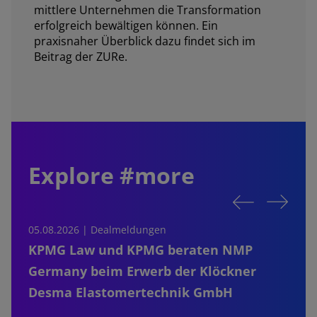
mittlere Unternehmen die Transformation
erfolgreich bewältigen können. Ein
praxisnaher Überblick dazu findet sich im
Beitrag der ZURe.
Explore #more
05.08.2026 | Dealmeldungen
0
KPMG Law und KPMG beraten NMP
Germany beim Erwerb der Klöckner
Desma Elastomertechnik GmbH
S