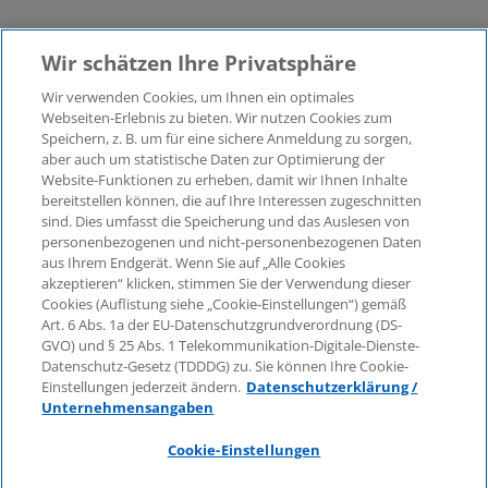
Wir schätzen Ihre Privatsphäre
Wir verwenden Cookies, um Ihnen ein optimales
©2026 KPMG Law Rechtsanwaltsgesellschaft mbH,
Webseiten-Erlebnis zu bieten. Wir nutzen Cookies zum
assoziiert mit der KPMG AG
Speichern, z. B. um für eine sichere Anmeldung zu sorgen,
aber auch um statistische Daten zur Optimierung der
Wirtschaftsprüfungsgesellschaft, einer
Website-Funktionen zu erheben, damit wir Ihnen Inhalte
Aktiengesellschaft nach deutschem Recht und ein
bereitstellen können, die auf Ihre Interessen zugeschnitten
Mitglied der globalen KPMG-Organisation
sind. Dies umfasst die Speicherung und das Auslesen von
unabhängiger Mitgliedsfirmen, die KPMG International
personenbezogenen und nicht-personenbezogenen Daten
Limited, einer Private English Company Limited by
aus Ihrem Endgerät. Wenn Sie auf „Alle Cookies
Guarantee, angeschlossen sind. Alle Rechte
akzeptieren“ klicken, stimmen Sie der Verwendung dieser
Cookies (Auflistung siehe „Cookie-Einstellungen“) gemäß
vorbehalten. Für weitere Einzelheiten über die Struktur
Art. 6 Abs. 1a der EU-Datenschutzgrundverordnung (DS-
der globalen Organisation von KPMG besuchen Sie
GVO) und § 25 Abs. 1 Telekommunikation-Digitale-Dienste-
bitte
https://home.kpmg/governance
.
Datenschutz-Gesetz (TDDDG) zu. Sie können Ihre Cookie-
Einstellungen jederzeit ändern.
Datenschutzerklärung /
KPMG International erbringt keine Dienstleistungen für
Unternehmensangaben
Kunden. Keine Mitgliedsfirma ist befugt, KPMG
International oder eine andere Mitgliedsfirma
Cookie-Einstellungen
gegenüber Dritten zu verpflichten oder vertraglich zu