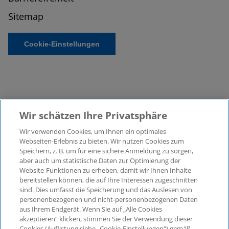
Sitemap
Cookie-Einstellungen
Wir schätzen Ihre Privatsphäre
Wir verwenden Cookies, um Ihnen ein optimales
©2026 KPMG Law Rechtsanwaltsgesellschaft mbH,
Webseiten-Erlebnis zu bieten. Wir nutzen Cookies zum
assoziiert mit der KPMG AG
Speichern, z. B. um für eine sichere Anmeldung zu sorgen,
aber auch um statistische Daten zur Optimierung der
Wirtschaftsprüfungsgesellschaft, einer
Website-Funktionen zu erheben, damit wir Ihnen Inhalte
Aktiengesellschaft nach deutschem Recht und ein
bereitstellen können, die auf Ihre Interessen zugeschnitten
Mitglied der globalen KPMG-Organisation
sind. Dies umfasst die Speicherung und das Auslesen von
unabhängiger Mitgliedsfirmen, die KPMG International
personenbezogenen und nicht-personenbezogenen Daten
Limited, einer Private English Company Limited by
aus Ihrem Endgerät. Wenn Sie auf „Alle Cookies
Guarantee, angeschlossen sind. Alle Rechte
akzeptieren“ klicken, stimmen Sie der Verwendung dieser
Cookies (Auflistung siehe „Cookie-Einstellungen“) gemäß