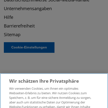
Unternehmensangaben
Hilfe
Barrierefreiheit
Sitemap
Cookie-Einstellungen
Wir schätzen Ihre Privatsphäre
Wir verwenden Cookies, um Ihnen ein optimales
©2026 KPMG Law Rechtsanwaltsgesellschaft mbH,
Webseiten-Erlebnis zu bieten. Wir nutzen Cookies zum
assoziiert mit der KPMG AG
Speichern, z. B. um für eine sichere Anmeldung zu sorgen,
aber auch um statistische Daten zur Optimierung der
Wirtschaftsprüfungsgesellschaft, einer
Website-Funktionen zu erheben, damit wir Ihnen Inhalte