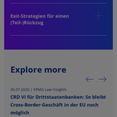
Exit-Strategien für einen
(Teil-)Rückzug
Explore more
30.07.2026 |
KPMG Law Insights
1
CRD VI für Drittstaatenbanken: So bleibt
Cross-Border-Geschäft in der EU noch
möglich