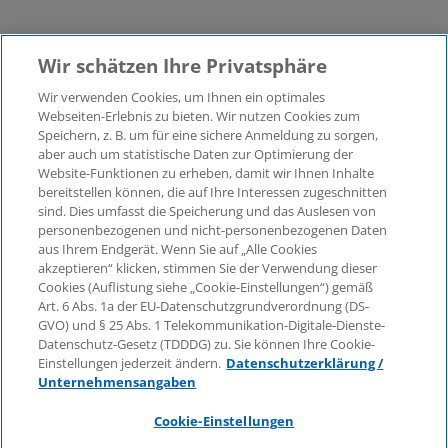
Wir schätzen Ihre Privatsphäre
Wir verwenden Cookies, um Ihnen ein optimales
©2026 KPMG Law Rechtsanwaltsgesellschaft mbH,
Webseiten-Erlebnis zu bieten. Wir nutzen Cookies zum
assoziiert mit der KPMG AG
Speichern, z. B. um für eine sichere Anmeldung zu sorgen,
aber auch um statistische Daten zur Optimierung der
Wirtschaftsprüfungsgesellschaft, einer
Website-Funktionen zu erheben, damit wir Ihnen Inhalte
Aktiengesellschaft nach deutschem Recht und ein
bereitstellen können, die auf Ihre Interessen zugeschnitten
Mitglied der globalen KPMG-Organisation
sind. Dies umfasst die Speicherung und das Auslesen von
unabhängiger Mitgliedsfirmen, die KPMG International
personenbezogenen und nicht-personenbezogenen Daten
Limited, einer Private English Company Limited by
aus Ihrem Endgerät. Wenn Sie auf „Alle Cookies
Guarantee, angeschlossen sind. Alle Rechte
akzeptieren“ klicken, stimmen Sie der Verwendung dieser
Cookies (Auflistung siehe „Cookie-Einstellungen“) gemäß
vorbehalten. Für weitere Einzelheiten über die Struktur
Art. 6 Abs. 1a der EU-Datenschutzgrundverordnung (DS-
der globalen Organisation von KPMG besuchen Sie
GVO) und § 25 Abs. 1 Telekommunikation-Digitale-Dienste-
bitte
https://home.kpmg/governance
.
Datenschutz-Gesetz (TDDDG) zu. Sie können Ihre Cookie-
Einstellungen jederzeit ändern.
Datenschutzerklärung /
KPMG International erbringt keine Dienstleistungen für
Unternehmensangaben
Kunden. Keine Mitgliedsfirma ist befugt, KPMG
International oder eine andere Mitgliedsfirma
Cookie-Einstellungen
gegenüber Dritten zu verpflichten oder vertraglich zu