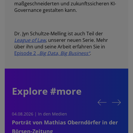
maßgeschneiderten und zukunftssicheren KI-
Governance gestalten kann.
Dr. Jyn Schultze-Melling ist auch Teil der
League of Law
, unserer neuen Serie
.
Mehr
über ihn und seine Arbeit erfahren Sie in
Episode 2
„Big Data, Big Business“
.
Explore #more
04.08.2026 | In den Medien
0
Porträt von Mathias Oberndörfer in der
Börsen-Zeitung