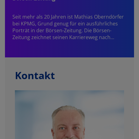
Seit mehr als 20 Jahren ist
Mathias Oberndörfer
bei KPMG, Grund genug für ein ausführliches
Porträt in der Börsen-Zeitung. Die Börsen-
Zeitung zeichnet seinen Karriereweg nach…
Kontakt