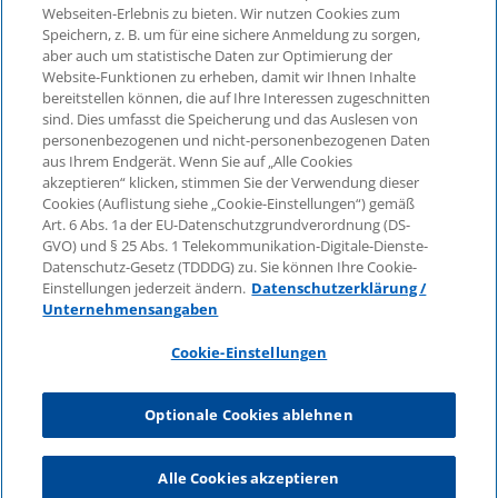
©2026 KPMG Law Rechtsanwaltsgesellschaft mbH,
Webseiten-Erlebnis zu bieten. Wir nutzen Cookies zum
assoziiert mit der KPMG AG
Speichern, z. B. um für eine sichere Anmeldung zu sorgen,
aber auch um statistische Daten zur Optimierung der
Wirtschaftsprüfungsgesellschaft, einer
Website-Funktionen zu erheben, damit wir Ihnen Inhalte
Aktiengesellschaft nach deutschem Recht und ein
bereitstellen können, die auf Ihre Interessen zugeschnitten
Mitglied der globalen KPMG-Organisation
sind. Dies umfasst die Speicherung und das Auslesen von
unabhängiger Mitgliedsfirmen, die KPMG International
personenbezogenen und nicht-personenbezogenen Daten
Limited, einer Private English Company Limited by
aus Ihrem Endgerät. Wenn Sie auf „Alle Cookies
Guarantee, angeschlossen sind. Alle Rechte
akzeptieren“ klicken, stimmen Sie der Verwendung dieser
Cookies (Auflistung siehe „Cookie-Einstellungen“) gemäß
vorbehalten. Für weitere Einzelheiten über die Struktur
Art. 6 Abs. 1a der EU-Datenschutzgrundverordnung (DS-
der globalen Organisation von KPMG besuchen Sie
GVO) und § 25 Abs. 1 Telekommunikation-Digitale-Dienste-
bitte
https://home.kpmg/governance
.
Datenschutz-Gesetz (TDDDG) zu. Sie können Ihre Cookie-
Einstellungen jederzeit ändern.
Datenschutzerklärung /
KPMG International erbringt keine Dienstleistungen für
Unternehmensangaben
Kunden. Keine Mitgliedsfirma ist befugt, KPMG
International oder eine andere Mitgliedsfirma
Cookie-Einstellungen
gegenüber Dritten zu verpflichten oder vertraglich zu
binden, ebenso wie KPMG International nicht
Optionale Cookies ablehnen
autorisiert ist, andere Mitgliedsfirmen zu verpflichten
oder vertraglich zu binden.
Alle Cookies akzeptieren