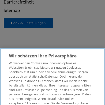
Barrierefreiheit
Sitemap
Cookie-Einstellungen
Wir schätzen Ihre Privatsphäre
Wir verwenden Cookies, um Ihnen ein optimales
©2026 KPMG Law Rechtsanwaltsgesellschaft mbH,
Webseiten-Erlebnis zu bieten. Wir nutzen Cookies zum
assoziiert mit der KPMG AG
Speichern, z. B. um für eine sichere Anmeldung zu sorgen,
aber auch um statistische Daten zur Optimierung der
Wirtschaftsprüfungsgesellschaft, einer
Website-Funktionen zu erheben, damit wir Ihnen Inhalte
Aktiengesellschaft nach deutschem Recht und ein
bereitstellen können, die auf Ihre Interessen zugeschnitten
Mitglied der globalen KPMG-Organisation
sind. Dies umfasst die Speicherung und das Auslesen von
unabhängiger Mitgliedsfirmen, die KPMG International
personenbezogenen und nicht-personenbezogenen Daten
Limited, einer Private English Company Limited by
aus Ihrem Endgerät. Wenn Sie auf „Alle Cookies
Guarantee, angeschlossen sind. Alle Rechte
akzeptieren“ klicken, stimmen Sie der Verwendung dieser