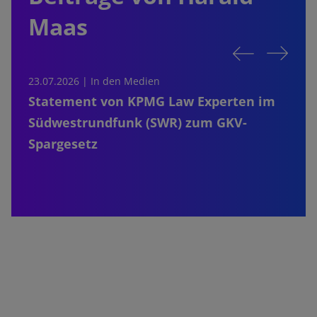
Maas
23.07.2026 |
In den Medien
2
Statement von KPMG Law Experten im
Südwestrundfunk (SWR) zum GKV-
Spargesetz