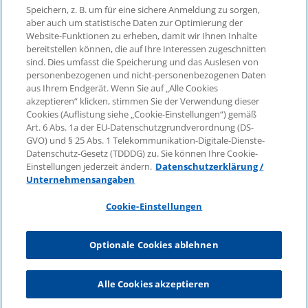
assoziiert mit der KPMG AG
Speichern, z. B. um für eine sichere Anmeldung zu sorgen,
aber auch um statistische Daten zur Optimierung der
Wirtschaftsprüfungsgesellschaft, einer
Website-Funktionen zu erheben, damit wir Ihnen Inhalte
Aktiengesellschaft nach deutschem Recht und ein
bereitstellen können, die auf Ihre Interessen zugeschnitten
Mitglied der globalen KPMG-Organisation
sind. Dies umfasst die Speicherung und das Auslesen von
unabhängiger Mitgliedsfirmen, die KPMG International
personenbezogenen und nicht-personenbezogenen Daten
Limited, einer Private English Company Limited by
aus Ihrem Endgerät. Wenn Sie auf „Alle Cookies
Guarantee, angeschlossen sind. Alle Rechte
akzeptieren“ klicken, stimmen Sie der Verwendung dieser
Cookies (Auflistung siehe „Cookie-Einstellungen“) gemäß
vorbehalten. Für weitere Einzelheiten über die Struktur
Art. 6 Abs. 1a der EU-Datenschutzgrundverordnung (DS-
der globalen Organisation von KPMG besuchen Sie
GVO) und § 25 Abs. 1 Telekommunikation-Digitale-Dienste-
bitte
https://home.kpmg/governance
.
Datenschutz-Gesetz (TDDDG) zu. Sie können Ihre Cookie-
Einstellungen jederzeit ändern.
Datenschutzerklärung /
KPMG International erbringt keine Dienstleistungen für
Unternehmensangaben
Kunden. Keine Mitgliedsfirma ist befugt, KPMG
International oder eine andere Mitgliedsfirma
Cookie-Einstellungen
gegenüber Dritten zu verpflichten oder vertraglich zu
binden, ebenso wie KPMG International nicht
Optionale Cookies ablehnen
autorisiert ist, andere Mitgliedsfirmen zu verpflichten
oder vertraglich zu binden.
Alle Cookies akzeptieren