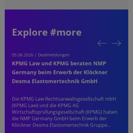
Explore #more
05.08.2026 | Dealmeldungen
0
KPMG Law und KPMG beraten NMP
Germany beim Erwerb der Klöckner
Desma Elastomertechnik GmbH
S
b
Die KPMG Law Rechtsanwaltsgesellschaft mbH
P
(KPMG Law) und die KPMG AG
Z
Wirtschaftsprüfungsgesellschaft (KPMG) haben
die NMP Germany GmbH beim Erwerb der
Klöckner Desma Elastomertechnik Gruppe…