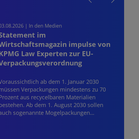
03.08.2026 | In den Medien
30.07
Statement im
CRD 
Wirtschaftsmagazin impulse von
blei
KPMG Law Experten zur EU-
der
Verpackungsverordnung
Dritt
Janua
Voraussichtlich ab dem 1. Januar 2030
Bankd
müssen Verpackungen mindestens zu 70
grenz
Prozent aus recycelbaren Materialien
die E
bestehen. Ab dem 1. August 2030 sollen
auch sogenannte Mogelpackungen…