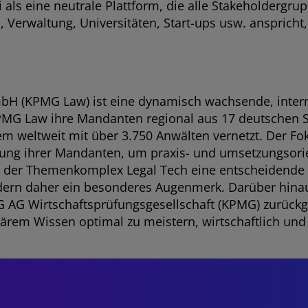
i als eine neutrale Plattform, die alle Stakeholdergru
Verwaltung, Universitäten, Start-ups usw. anspricht
H (KPMG Law) ist eine dynamisch wachsende, internat
KPMG Law ihre Mandanten regional aus 17 deutschen S
em weltweit mit über 3.750 Anwälten vernetzt. Der Fo
tung ihrer Mandanten, um praxis- und umsetzungsori
 der Themenkomplex Legal Tech eine entscheidende R
rn daher ein besonderes Augenmerk. Darüber hinau
 AG Wirtschaftsprüfungsgesellschaft (KPMG) zurückg
rem Wissen optimal zu meistern, wirtschaftlich und