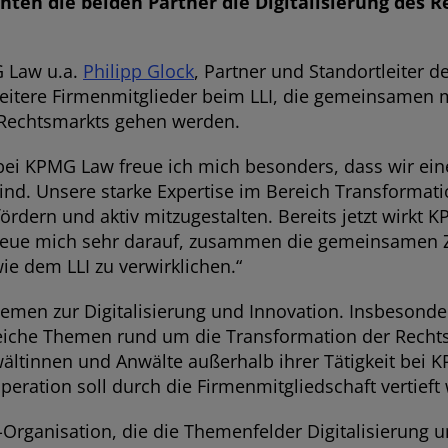
chten die beiden Partner die Digitalisierung des
G Law u.a.
Philipp Glock
, Partner und Standortleiter 
weitere Firmenmitglieder beim LLI, die gemeinsamen 
es Rechtsmarkts gehen werden.
n bei KPMG Law freue ich mich besonders, dass wir ei
sind. Unsere starke Expertise im Bereich Transforma
u fördern und aktiv mitzugestalten. Bereits jetzt wirk
reue mich sehr darauf, zusammen die gemeinsamen Zi
ie dem LLI zu verwirklichen.“
hemen zur Digitalisierung und Innovation. Insbesond
iche Themen rund um die Transformation der Rechtsa
wältinnen und Anwälte außerhalb ihrer Tätigkeit bei
eration soll durch die Firmenmitgliedschaft vertieft
t-Organisation, die die Themenfelder Digitalisierung