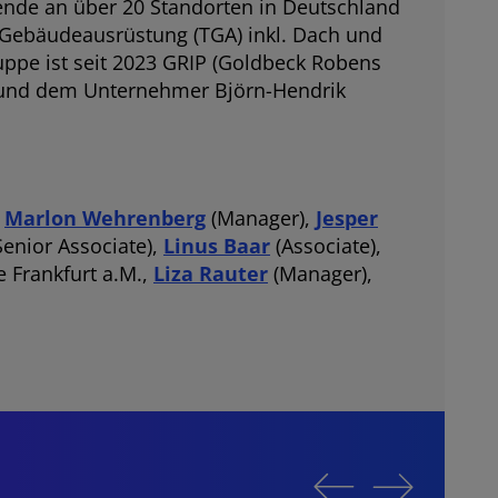
nde an über 20 Standorten in Deutschland
Gebäudeausrüstung (TGA) inkl. Dach und
ppe ist seit 2023 GRIP (Goldbeck Robens
ck und dem Unternehmer Björn-Hendrik
,
Marlon Wehrenberg
(Manager),
Jesper
Senior Associate),
Linus Baar
(Associate),
 Frankfurt a.M.,
Liza Rauter
(Manager),