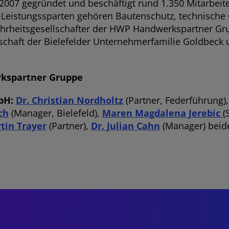
07 gegründet und beschäftigt rund 1.350 Mitarbeite
Leistungssparten gehören Bautenschutz, technische 
hrheitsgesellschafter der HWP Handwerkspartner Gru
ellschaft der Bielefelder Unternehmerfamilie Goldbe
kspartner Gruppe
mbH:
Dr. Christian Nordholtz
(Partner, Federführung)
ch
(Manager, Bielefeld),
Maren Magdalena Jerebic
(
tin Trayer
(Partner),
Dr. Julian Cahn
(Manager) beide