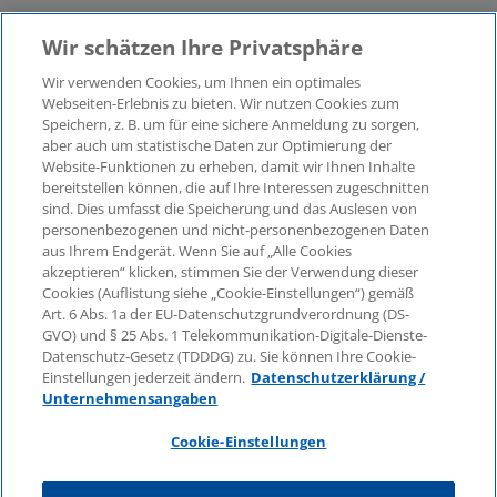
Wir schätzen Ihre Privatsphäre
Wir verwenden Cookies, um Ihnen ein optimales
©2026 KPMG Law Rechtsanwaltsgesellschaft mbH,
Webseiten-Erlebnis zu bieten. Wir nutzen Cookies zum
assoziiert mit der KPMG AG
Speichern, z. B. um für eine sichere Anmeldung zu sorgen,
aber auch um statistische Daten zur Optimierung der
Wirtschaftsprüfungsgesellschaft, einer
Website-Funktionen zu erheben, damit wir Ihnen Inhalte
Aktiengesellschaft nach deutschem Recht und ein
bereitstellen können, die auf Ihre Interessen zugeschnitten
Mitglied der globalen KPMG-Organisation
sind. Dies umfasst die Speicherung und das Auslesen von
unabhängiger Mitgliedsfirmen, die KPMG International
personenbezogenen und nicht-personenbezogenen Daten
Limited, einer Private English Company Limited by
aus Ihrem Endgerät. Wenn Sie auf „Alle Cookies
Guarantee, angeschlossen sind. Alle Rechte
akzeptieren“ klicken, stimmen Sie der Verwendung dieser
Cookies (Auflistung siehe „Cookie-Einstellungen“) gemäß
vorbehalten. Für weitere Einzelheiten über die Struktur
Art. 6 Abs. 1a der EU-Datenschutzgrundverordnung (DS-
der globalen Organisation von KPMG besuchen Sie
GVO) und § 25 Abs. 1 Telekommunikation-Digitale-Dienste-
bitte
https://home.kpmg/governance
.
Datenschutz-Gesetz (TDDDG) zu. Sie können Ihre Cookie-
Einstellungen jederzeit ändern.
Datenschutzerklärung /
KPMG International erbringt keine Dienstleistungen für
Unternehmensangaben
Kunden. Keine Mitgliedsfirma ist befugt, KPMG
International oder eine andere Mitgliedsfirma
Cookie-Einstellungen
gegenüber Dritten zu verpflichten oder vertraglich zu
binden, ebenso wie KPMG International nicht