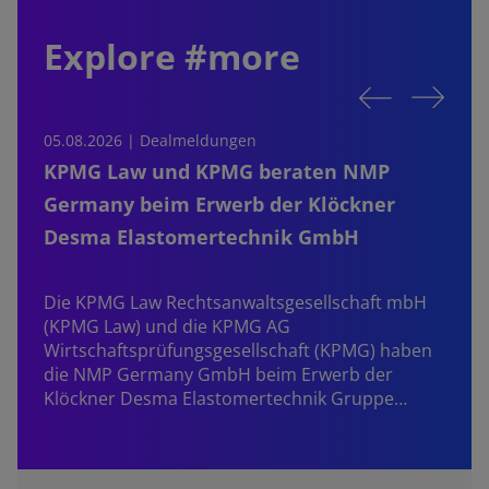
Explore #more
05.08.2026 | Dealmeldungen
0
KPMG Law und KPMG beraten NMP
Germany beim Erwerb der Klöckner
Desma Elastomertechnik GmbH
S
b
Die KPMG Law Rechtsanwaltsgesellschaft mbH
P
(KPMG Law) und die KPMG AG
Z
Wirtschaftsprüfungsgesellschaft (KPMG) haben
die NMP Germany GmbH beim Erwerb der
Klöckner Desma Elastomertechnik Gruppe…