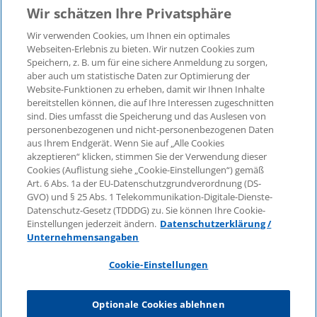
Wir schätzen Ihre Privatsphäre
Wir verwenden Cookies, um Ihnen ein optimales
©2026 KPMG Law Rechtsanwaltsgesellschaft mbH,
Webseiten-Erlebnis zu bieten. Wir nutzen Cookies zum
assoziiert mit der KPMG AG
Speichern, z. B. um für eine sichere Anmeldung zu sorgen,
aber auch um statistische Daten zur Optimierung der
Wirtschaftsprüfungsgesellschaft, einer
Website-Funktionen zu erheben, damit wir Ihnen Inhalte
Aktiengesellschaft nach deutschem Recht und ein
bereitstellen können, die auf Ihre Interessen zugeschnitten
Mitglied der globalen KPMG-Organisation
sind. Dies umfasst die Speicherung und das Auslesen von
unabhängiger Mitgliedsfirmen, die KPMG International
personenbezogenen und nicht-personenbezogenen Daten
Limited, einer Private English Company Limited by
aus Ihrem Endgerät. Wenn Sie auf „Alle Cookies
Guarantee, angeschlossen sind. Alle Rechte
akzeptieren“ klicken, stimmen Sie der Verwendung dieser
Cookies (Auflistung siehe „Cookie-Einstellungen“) gemäß
vorbehalten. Für weitere Einzelheiten über die Struktur
Art. 6 Abs. 1a der EU-Datenschutzgrundverordnung (DS-
der globalen Organisation von KPMG besuchen Sie
GVO) und § 25 Abs. 1 Telekommunikation-Digitale-Dienste-
bitte
https://home.kpmg/governance
.
Datenschutz-Gesetz (TDDDG) zu. Sie können Ihre Cookie-
Einstellungen jederzeit ändern.
Datenschutzerklärung /
KPMG International erbringt keine Dienstleistungen für
Unternehmensangaben
Kunden. Keine Mitgliedsfirma ist befugt, KPMG
International oder eine andere Mitgliedsfirma
Cookie-Einstellungen
gegenüber Dritten zu verpflichten oder vertraglich zu
binden, ebenso wie KPMG International nicht
Optionale Cookies ablehnen
autorisiert ist, andere Mitgliedsfirmen zu verpflichten