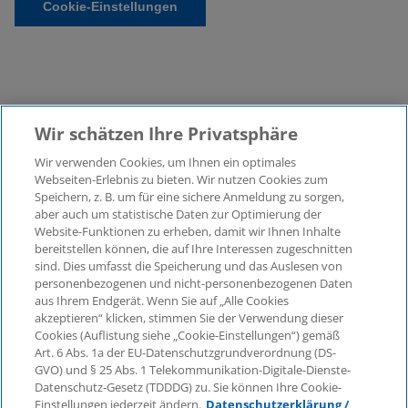
Cookie-Einstellungen
Wir schätzen Ihre Privatsphäre
Wir verwenden Cookies, um Ihnen ein optimales
©2026 KPMG Law Rechtsanwaltsgesellschaft mbH,
Webseiten-Erlebnis zu bieten. Wir nutzen Cookies zum
assoziiert mit der KPMG AG
Speichern, z. B. um für eine sichere Anmeldung zu sorgen,
aber auch um statistische Daten zur Optimierung der
Wirtschaftsprüfungsgesellschaft, einer
Website-Funktionen zu erheben, damit wir Ihnen Inhalte
Aktiengesellschaft nach deutschem Recht und ein
bereitstellen können, die auf Ihre Interessen zugeschnitten
Mitglied der globalen KPMG-Organisation
sind. Dies umfasst die Speicherung und das Auslesen von
unabhängiger Mitgliedsfirmen, die KPMG International
personenbezogenen und nicht-personenbezogenen Daten
Limited, einer Private English Company Limited by
aus Ihrem Endgerät. Wenn Sie auf „Alle Cookies
Guarantee, angeschlossen sind. Alle Rechte
akzeptieren“ klicken, stimmen Sie der Verwendung dieser
Cookies (Auflistung siehe „Cookie-Einstellungen“) gemäß
vorbehalten. Für weitere Einzelheiten über die Struktur
Art. 6 Abs. 1a der EU-Datenschutzgrundverordnung (DS-
der globalen Organisation von KPMG besuchen Sie
GVO) und § 25 Abs. 1 Telekommunikation-Digitale-Dienste-
bitte
https://home.kpmg/governance
.
Datenschutz-Gesetz (TDDDG) zu. Sie können Ihre Cookie-
Einstellungen jederzeit ändern.
Datenschutzerklärung /