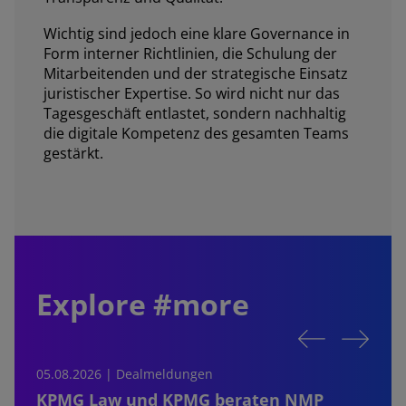
Wichtig sind jedoch eine klare Governance in
Form interner Richtlinien, die Schulung der
Mitarbeitenden und der strategische Einsatz
juristischer Expertise. So wird nicht nur das
Tagesgeschäft entlastet, sondern nachhaltig
die digitale Kompetenz des gesamten Teams
gestärkt.
Explore #more
05.08.2026 | Dealmeldungen
0
KPMG Law und KPMG beraten NMP