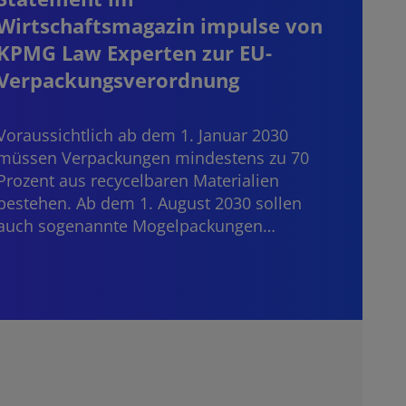
Wirtschaftsmagazin impulse von
blei
KPMG Law Experten zur EU-
der
Verpackungsverordnung
Dritt
Janua
Voraussichtlich ab dem 1. Januar 2030
Bankd
müssen Verpackungen mindestens zu 70
grenz
Prozent aus recycelbaren Materialien
die E
bestehen. Ab dem 1. August 2030 sollen
auch sogenannte Mogelpackungen…