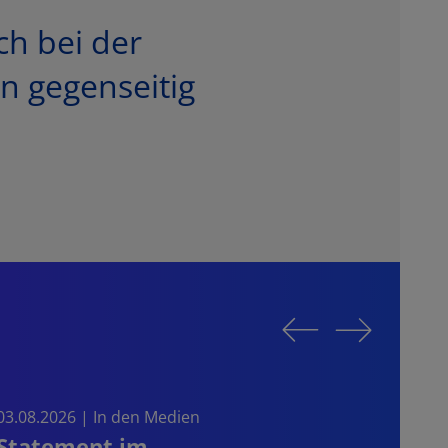
ch bei der
n gegenseitig
03.08.2026 | In den Medien
30.07
Statement im
CRD 