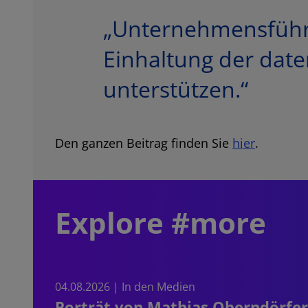
„Unternehmensführun
Einhaltung der date
unterstützen.“
Den ganzen Beitrag finden Sie
hier
.
Explore #more
04.08.2026 | In den Medien
Porträt von Mathias Oberndörfer