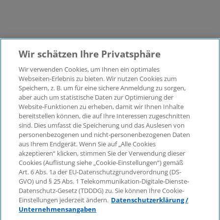
Wir schätzen Ihre Privatsphäre
Wir verwenden Cookies, um Ihnen ein optimales
©2026 KPMG Law Rechtsanwaltsgesellschaft mbH,
Webseiten-Erlebnis zu bieten. Wir nutzen Cookies zum
assoziiert mit der KPMG AG
Speichern, z. B. um für eine sichere Anmeldung zu sorgen,
aber auch um statistische Daten zur Optimierung der
Wirtschaftsprüfungsgesellschaft, einer
Website-Funktionen zu erheben, damit wir Ihnen Inhalte
Aktiengesellschaft nach deutschem Recht und ein
bereitstellen können, die auf Ihre Interessen zugeschnitten
Mitglied der globalen KPMG-Organisation
sind. Dies umfasst die Speicherung und das Auslesen von
unabhängiger Mitgliedsfirmen, die KPMG International
personenbezogenen und nicht-personenbezogenen Daten
Limited, einer Private English Company Limited by
aus Ihrem Endgerät. Wenn Sie auf „Alle Cookies
Guarantee, angeschlossen sind. Alle Rechte
akzeptieren“ klicken, stimmen Sie der Verwendung dieser
Cookies (Auflistung siehe „Cookie-Einstellungen“) gemäß
vorbehalten. Für weitere Einzelheiten über die Struktur
Art. 6 Abs. 1a der EU-Datenschutzgrundverordnung (DS-
der globalen Organisation von KPMG besuchen Sie
GVO) und § 25 Abs. 1 Telekommunikation-Digitale-Dienste-
bitte
https://home.kpmg/governance
.
Datenschutz-Gesetz (TDDDG) zu. Sie können Ihre Cookie-
Einstellungen jederzeit ändern.
Datenschutzerklärung /
KPMG International erbringt keine Dienstleistungen für
Unternehmensangaben
Kunden. Keine Mitgliedsfirma ist befugt, KPMG