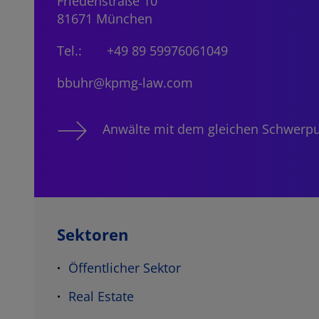
Friedenstraße 10
81671 München
Tel.:
+49 89 59976061049
bbuhr@kpmg-law.com
Anwälte mit dem gleichen Schwerp
Sektoren
Öffentlicher Sektor
Real Estate