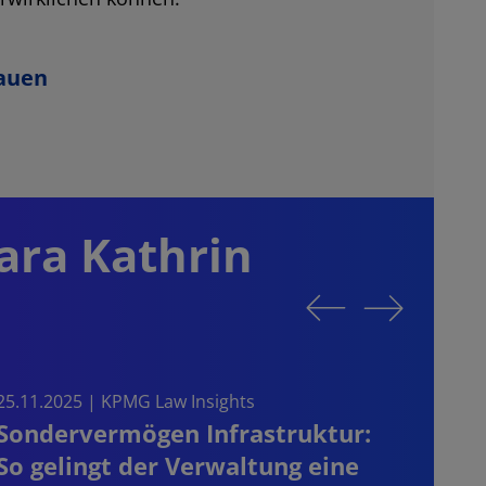
hauen
ara Kathrin
25.11.2025 |
KPMG Law Insights
11.02
Sondervermögen Infrastruktur:
Koo
So gelingt der Verwaltung eine
Verw