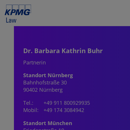
Dr. Barbara Kathrin Buhr
Partnerin
Standort Nürnberg
Bahnhofstraße 30
90402 Nürnberg
Tel.:
+49 911 800929935
Mobil:
+49 174 3084942
Standort München