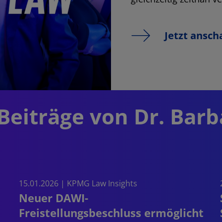
Jetzt ansc
Beiträge von Dr. Barb
15.01.2026 |
KPMG Law Insights
Neuer DAWI-
Freistellungsbeschluss ermöglicht