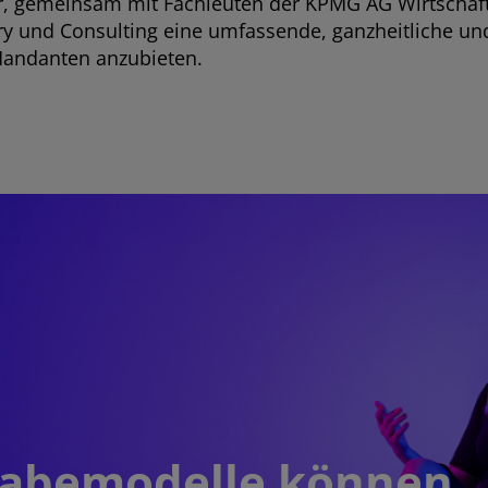
r, gemeinsam mit Fachleuten der KPMG AG Wirtschaft
ry und Consulting eine umfassende, ganzheitliche und
 Mandanten anzubieten.
rgabemodelle können