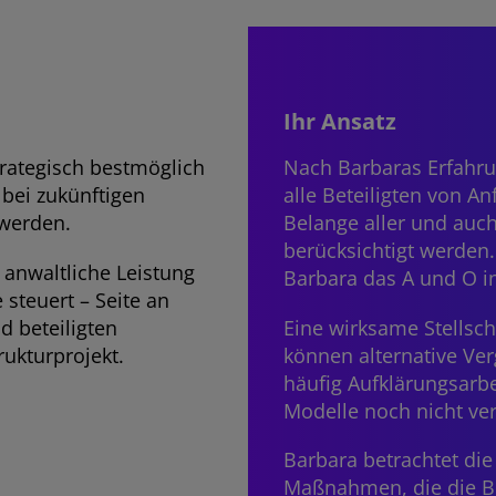
Ihr Ansatz
trategisch bestmöglich
Nach Barbaras Erfahrun
 bei zukünftigen
alle Beteiligten von A
 werden.
Belange aller und auc
berücksichtigt werden.
 anwaltliche Leistung
Barbara das A und O i
steuert – Seite an
d beteiligten
Eine wirksame Stellsc
rukturprojekt.
können alternative Ver
häufig Aufklärungsarbe
Modelle noch nicht ver
Barbara betrachtet die
Maßnahmen, die die B