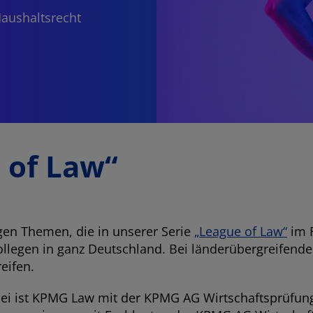
aushaltsrecht
 of Law“
tigen Themen, die in unserer Serie
„League of Law“
im F
legen in ganz Deutschland. Bei länderübergreifenden 
eifen.
zlei ist KPMG Law mit der KPMG AG Wirtschaftsprüfung