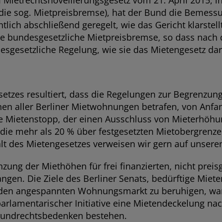
Mietrechtsnovellierungsgesetz vom 21. April 2015, 
ie sog. Mietpreisbremse), hat der Bund die Bemessu
h abschließend geregelt, wie das Gericht klarstellt
e bundesgesetzliche Mietpreisbremse, so dass nach 
gesetzliche Regelung, wie sie das Mietengesetz darst
etzes resultiert, dass die Regelungen zur Begrenzun
nen aller Berliner Mietwohnungen betrafen, von Anfang
e Mietenstopp, der einen Ausschluss von Mieterhöhung
, die mehr als 20 % über festgesetzten Mietobergrenz
 des Mietengesetzes verweisen wir gern auf unseren 
enzung der Miethöhen für frei finanzierten, nicht p
angen. Die Ziele des Berliner Senats, bedürftige Mie
 den angespannten Wohnungsmarkt zu beruhigen, ware
arlamentarischer Initiative eine Mietendeckelung nac
Grundrechtsbedenken bestehen.