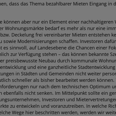
hen, dass das Thema bezahlbarer Mieten Eingang in 
 können aber nur ein Element einer nachhaltigeren W
 der Wohnungsmärkte bedarf es mehr als nur eine imm
g bzw. Deckelung frei vereinbarter Mieten entsteh
u sowie Modernisierungen schaffen. Investoren dafü
t es sinnvoll, auf Landesebene die Chancen einer Fo
hlich zur Verfügung stehen – das können bekannte S
 der preisbewusste Neubau durch kommunale Wohnun
dentwicklung und eine ganzheitliche Stadtentwicklun
altungen in Städten und Gemeinden nicht weiter pers
ch schneller als bisher bearbeitet werden können.
nforderungen nur nach dem technischen Optimum un
n ebenfalls nicht senken. Im Mittelpunkt sollte ein 
gsunternehmen, Investoren und Mietervertretungen s
e zu entwickeln und voranzutreiben. In welche Rich
che Wege hier beschritten werden, werden wir weite