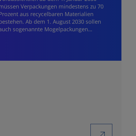
Bankd
müssen Verpackungen mindestens zu 70
grenz
Prozent aus recycelbaren Materialien
die E
bestehen. Ab dem 1. August 2030 sollen
auch sogenannte Mogelpackungen…