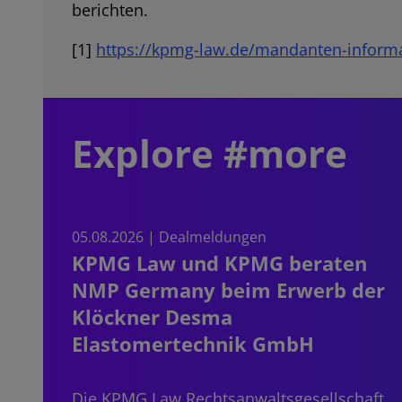
berichten.
[1]
https://kpmg-law.de/mandanten-informa
Explore #more
05.08.2026 | Dealmeldungen
KPMG Law und KPMG beraten
NMP Germany beim Erwerb der
Klöckner Desma
Elastomertechnik GmbH
Die KPMG Law Rechtsanwaltsgesellschaft