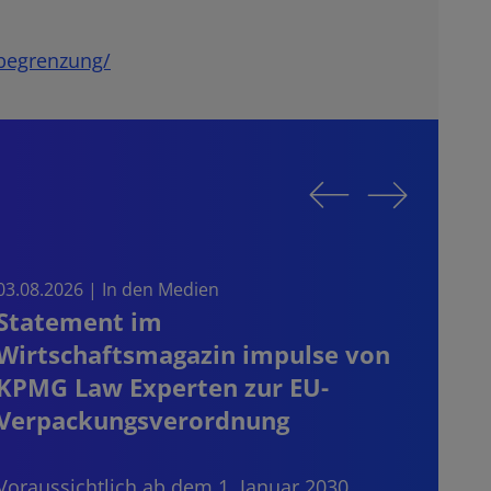
nbegrenzung/
03.08.2026 | In den Medien
30.07
Statement im
CRD 
Wirtschaftsmagazin impulse von
blei
KPMG Law Experten zur EU-
der
Verpackungsverordnung
Dritt
Janua
Voraussichtlich ab dem 1. Januar 2030