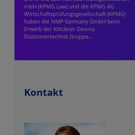
mbH (KPMG Law) und die KPMG AG
Wirtschaftsprüfungsgesellschaft (KPMG)
haben die NMP Germany GmbH beim
Erwerb der Klöckner Desma
Elastomertechnik Gruppe…
Kontakt