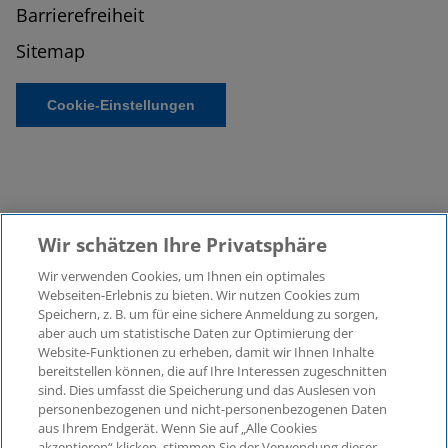
Barrierefreiheit
Sitemap
Cookie-Einstellungen
Wir schätzen Ihre Privatsphäre
Wir verwenden Cookies, um Ihnen ein optimales
©2026 KPMG Law Rechtsanwaltsgesellschaft mbH,
Webseiten-Erlebnis zu bieten. Wir nutzen Cookies zum
assoziiert mit der KPMG AG
Speichern, z. B. um für eine sichere Anmeldung zu sorgen,
aber auch um statistische Daten zur Optimierung der
Wirtschaftsprüfungsgesellschaft, einer
Website-Funktionen zu erheben, damit wir Ihnen Inhalte
Aktiengesellschaft nach deutschem Recht und ein
bereitstellen können, die auf Ihre Interessen zugeschnitten
Mitglied der globalen KPMG-Organisation
sind. Dies umfasst die Speicherung und das Auslesen von
unabhängiger Mitgliedsfirmen, die KPMG International
personenbezogenen und nicht-personenbezogenen Daten
Limited, einer Private English Company Limited by
aus Ihrem Endgerät. Wenn Sie auf „Alle Cookies
Guarantee, angeschlossen sind. Alle Rechte
akzeptieren“ klicken, stimmen Sie der Verwendung dieser