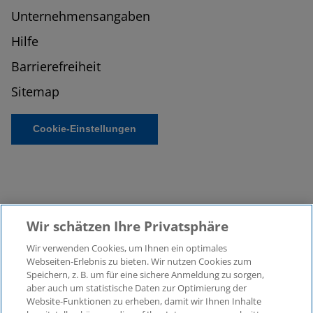
Unternehmensangaben
Hilfe
Barrierefreiheit
Sitemap
Cookie-Einstellungen
Wir schätzen Ihre Privatsphäre
Wir verwenden Cookies, um Ihnen ein optimales
©2026 KPMG Law Rechtsanwaltsgesellschaft mbH,
Webseiten-Erlebnis zu bieten. Wir nutzen Cookies zum
assoziiert mit der KPMG AG
Speichern, z. B. um für eine sichere Anmeldung zu sorgen,
aber auch um statistische Daten zur Optimierung der
Wirtschaftsprüfungsgesellschaft, einer
Website-Funktionen zu erheben, damit wir Ihnen Inhalte
Aktiengesellschaft nach deutschem Recht und ein