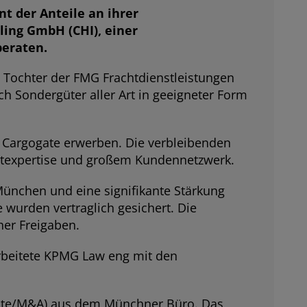
t der Anteile an ihrer
ling GmbH (CHI), einer
beraten.
 Tochter der FMG Frachtdienstleistungen
ch Sondergüter aller Art in geeigneter Form
n Cargogate erwerben. Die verbleibenden
chtexpertise und großem Kundennetzwerk.
 München und eine signifikante Stärkung
 wurden vertraglich gesichert. Die
her Freigaben.
rbeitete KPMG Law eng mit den
te/M&A) aus dem Münchner Büro. Das