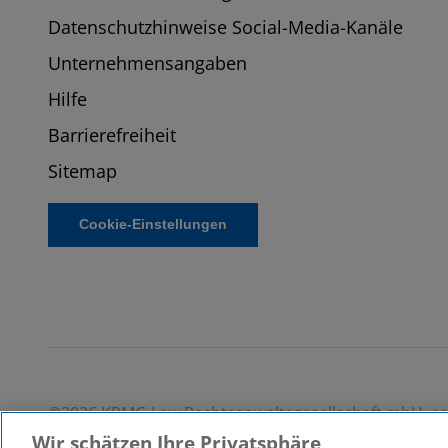
Datenschutzhinweise Social-Media-Kanäle
Unternehmensangaben
Hilfe
Barrierefreiheit
Sitemap
Cookie-Einstellungen
©2026 KPMG Law Rechtsanwaltsgesellschaft mbH, asso
ein Mitglied der globalen KPMG-Organisation unabhän
Wir schätzen Ihre Privatsphäre