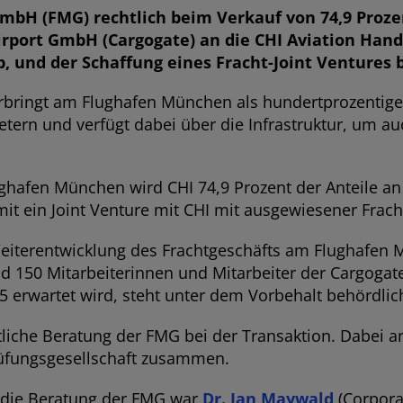
H (FMG) rechtlich beim Verkauf von 74,9 Prozen
rport GmbH (Cargogate) an die CHI Aviation Hand
, und der Schaffung eines Fracht-Joint Ventures 
rbringt am Flughafen München als hundertprozentige
tern und verfügt dabei über die Infrastruktur, um au
ughafen München wird CHI 74,9 Prozent der Anteile a
omit ein Joint Venture mit CHI mit ausgewiesener Fra
e Weiterentwicklung des Frachtgeschäfts am Flughafen
d 150 Mitarbeiterinnen und Mitarbeiter der Cargogate
 erwartet wird, steht unter dem Vorbehalt behördlic
che Beratung der FMG bei der Transaktion. Dabei a
üfungsgesellschaft zusammen.
r die Beratung der FMG war
Dr. Ian Maywald
(Corpora