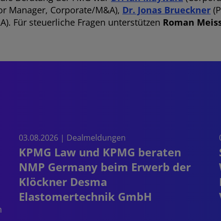
or Manager, Corporate/M&A),
Dr. Jonas Brueckner
(P
). Für steuerliche Fragen unterstützen
Roman Meis
03.08.2026 | Dealmeldungen
KPMG Law und KPMG beraten
NMP Germany beim Erwerb der
Klöckner Desma
Elastomertechnik GmbH
n