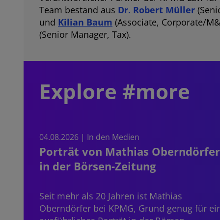
Team bestand aus
Dr. Robert Müller
(Seni
und
Kilian Baum
(Associate, Corporate/M&A
(Senior Manager, Tax).
Explore #more
04.08.2026 | In den Medien
Porträt von Mathias Oberndörfer
in der Börsen-Zeitung
Seit mehr als 20 Jahren ist
Mathias
Oberndörfer
bei KPMG, Grund genug für ei