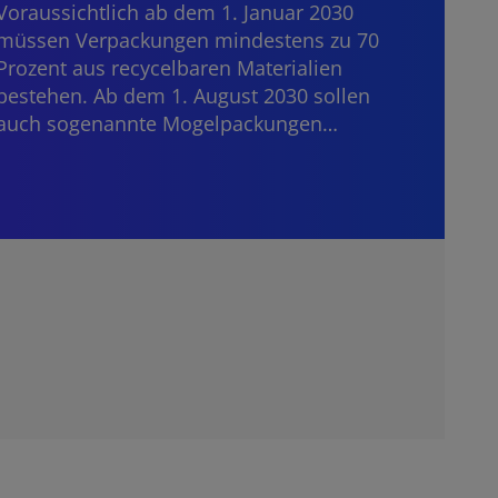
Janua
Voraussichtlich ab dem 1. Januar 2030
Bankd
müssen Verpackungen mindestens zu 70
grenz
Prozent aus recycelbaren Materialien
die E
bestehen. Ab dem 1. August 2030 sollen
auch sogenannte Mogelpackungen…