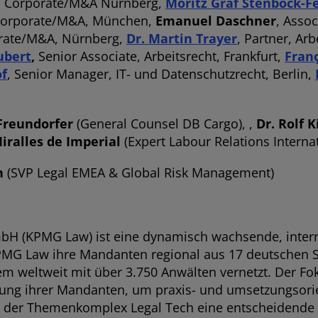
r, Corporate/M&A Nürnberg,
Moritz Graf Stenbock-F
, Corporate/M&A, München,
Emanuel Daschner
, Asso
orate/M&A, Nürnberg,
Dr. Martin Trayer
, Partner, Arb
ubert
,
Senior Associate, Arbeitsrecht, Frankfurt,
Fran
of
, Senior Manager, IT- und Datenschutzrecht, Berlin,
 Freundorfer
(General Counsel DB Cargo), ,
Dr. Rolf 
iralles de Imperial
(Expert Labour Relations Internat
h
(SVP Legal EMEA & Global Risk Management)
H (KPMG Law) ist eine dynamisch wachsende, internat
KPMG Law ihre Mandanten regional aus 17 deutschen S
em weltweit mit über 3.750 Anwälten vernetzt. Der Fo
tung ihrer Mandanten, um praxis- und umsetzungsori
 der Themenkomplex Legal Tech eine entscheidende R