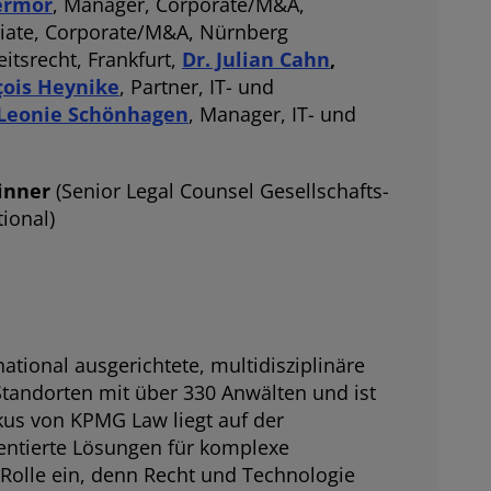
ermor
, Manager, Corporate/M&A,
ciate, Corporate/M&A, Nürnberg
eitsrecht, Frankfurt,
Dr. Julian Cahn
,
çois Heynike
, Partner, IT- und
Leonie Schönhagen
, Manager, IT- und
Kinner
(Senior Legal Counsel Gesellschafts-
ional)
ional ausgerichtete, multidisziplinäre
tandorten mit über 330 Anwälten und ist
kus von KPMG Law liegt auf der
entierte Lösungen für komplexe
olle ein, denn Recht und Technologie