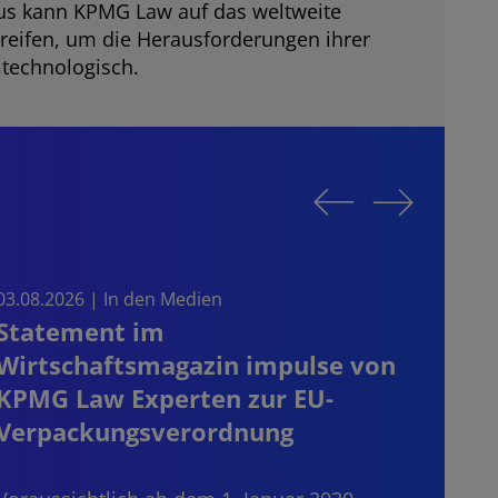
s kann KPMG Law auf das weltweite
reifen, um die Herausforderungen ihrer
 technologisch.
03.08.2026 | In den Medien
30.07
Statement im
CRD 
Wirtschaftsmagazin impulse von
blei
KPMG Law Experten zur EU-
der
Verpackungsverordnung
Dritt
Janua