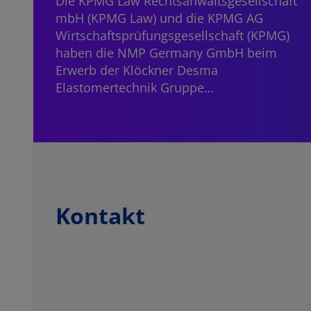
Die KPMG Law Rechtsanwaltsgesellschaft
mbH (KPMG Law) und die KPMG AG
Wirtschaftsprüfungsgesellschaft (KPMG)
haben die NMP Germany GmbH beim
Erwerb der Klöckner Desma
Elastomertechnik Gruppe…
Kontakt