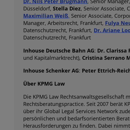
Dr. Nils Peter Brügmann
, Senior Manage
Düsseldorf,
Stella Diez
, Senior Associate
Maximilian Weiß
,
Senior Associate, Corp
Manager, Arbeitsrecht, Frankfurt,
Fulya Ne
Datenschutzrecht, Frankfurt,
Dr. Ariane Lo
Datenschutzrecht, Frankfurt
Inhouse Deutsche Bahn AG
:
Dr. Clarissa
und Kapitalmarktrecht),
Cristina Serrano M
Inhouse Schenker AG
:
Peter Ettrich-Reic
Über KPMG Law
Die KPMG Law Rechtsanwaltsgesellschaft mb
Rechtsberatungspractice. Seit 2007 berät 
über ihr Global Legal Services Network zud
persönlichen und bedarfsorientierten Bera
Herausforderungen zu finden. Dabei nimmt