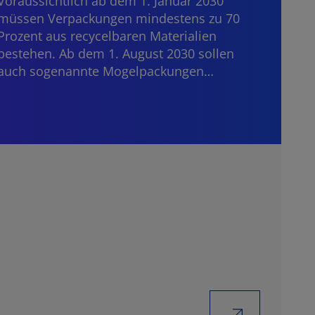
Voraussichtlich ab dem 1. Januar 2030
Bankd
müssen Verpackungen mindestens zu 70
grenz
Prozent aus recycelbaren Materialien
die E
bestehen. Ab dem 1. August 2030 sollen
auch sogenannte Mogelpackungen…