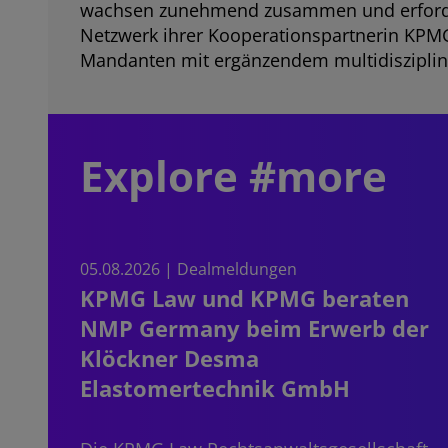
wachsen zunehmend zusammen und erforde
Netzwerk ihrer Kooperationspartnerin KPMG
Mandanten mit ergänzendem multidisziplinä
Explore #more
05.08.2026 | Dealmeldungen
KPMG Law und KPMG beraten
NMP Germany beim Erwerb der
Klöckner Desma
Elastomertechnik GmbH