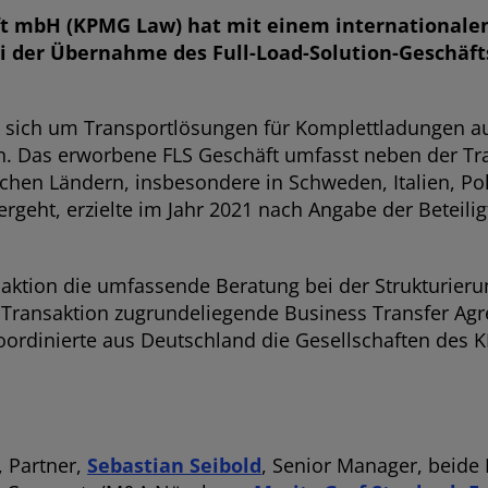
t mbH (KPMG Law) hat mit einem internationale
der Übernahme des Full-Load-Solution-Geschäfts
 es sich um Transportlösungen für Komplettladungen a
. Das erworbene FLS Geschäft umfasst neben der Tr
chen Ländern, insbesondere in Schweden, Italien, Po
geht, erzielte im Jahr 2021 nach Angabe der Beteilig
ion die umfassende Beratung bei der Strukturieru
 Transaktion zugrundeliegende Business Transfer Ag
rdinierte aus Deutschland die Gesellschaften des K
, Partner,
Sebastian Seibold
, Senior Manager, beide