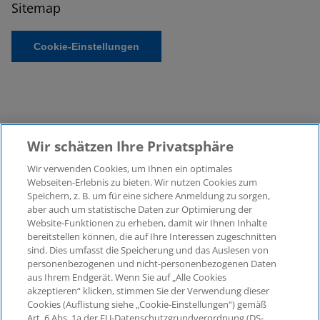
Sitemap
Cookie-Einstellungen
Wir schätzen Ihre Privatsphäre
Wir verwenden Cookies, um Ihnen ein optimales
©2026 KPMG Law Rechtsanwaltsgesellschaft mbH,
Webseiten-Erlebnis zu bieten. Wir nutzen Cookies zum
assoziiert mit der KPMG AG
Speichern, z. B. um für eine sichere Anmeldung zu sorgen,
aber auch um statistische Daten zur Optimierung der
Wirtschaftsprüfungsgesellschaft, einer
Website-Funktionen zu erheben, damit wir Ihnen Inhalte
Aktiengesellschaft nach deutschem Recht und ein
bereitstellen können, die auf Ihre Interessen zugeschnitten
Mitglied der globalen KPMG-Organisation
sind. Dies umfasst die Speicherung und das Auslesen von
unabhängiger Mitgliedsfirmen, die KPMG International
personenbezogenen und nicht-personenbezogenen Daten
Limited, einer Private English Company Limited by
aus Ihrem Endgerät. Wenn Sie auf „Alle Cookies
Guarantee, angeschlossen sind. Alle Rechte
akzeptieren“ klicken, stimmen Sie der Verwendung dieser
Cookies (Auflistung siehe „Cookie-Einstellungen“) gemäß
vorbehalten. Für weitere Einzelheiten über die Struktur
Art. 6 Abs. 1a der EU-Datenschutzgrundverordnung (DS-