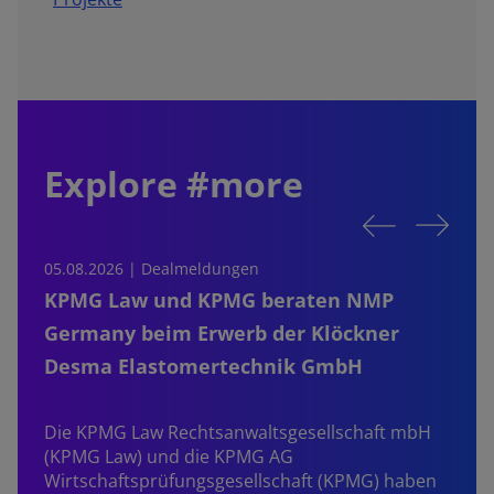
Explore #more
05.08.2026 | Dealmeldungen
0
KPMG Law und KPMG beraten NMP
Germany beim Erwerb der Klöckner
Desma Elastomertechnik GmbH
S
b
Die KPMG Law Rechtsanwaltsgesellschaft mbH
P
(KPMG Law) und die KPMG AG
Z
Wirtschaftsprüfungsgesellschaft (KPMG) haben