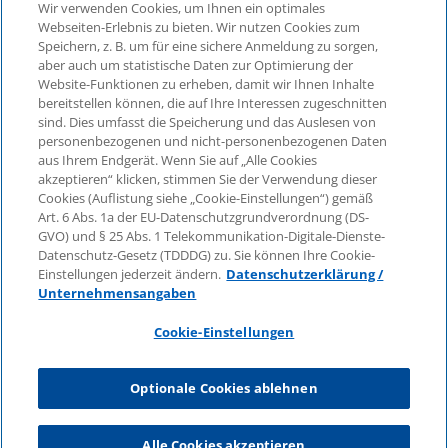
Wir verwenden Cookies, um Ihnen ein optimales
©2026 KPMG Law Rechtsanwaltsgesellschaft mbH,
Webseiten-Erlebnis zu bieten. Wir nutzen Cookies zum
assoziiert mit der KPMG AG
Speichern, z. B. um für eine sichere Anmeldung zu sorgen,
aber auch um statistische Daten zur Optimierung der
Wirtschaftsprüfungsgesellschaft, einer
Website-Funktionen zu erheben, damit wir Ihnen Inhalte
Aktiengesellschaft nach deutschem Recht und ein
bereitstellen können, die auf Ihre Interessen zugeschnitten
Mitglied der globalen KPMG-Organisation
sind. Dies umfasst die Speicherung und das Auslesen von
unabhängiger Mitgliedsfirmen, die KPMG International
personenbezogenen und nicht-personenbezogenen Daten
Limited, einer Private English Company Limited by
aus Ihrem Endgerät. Wenn Sie auf „Alle Cookies
Guarantee, angeschlossen sind. Alle Rechte
akzeptieren“ klicken, stimmen Sie der Verwendung dieser
Cookies (Auflistung siehe „Cookie-Einstellungen“) gemäß
vorbehalten. Für weitere Einzelheiten über die Struktur
Art. 6 Abs. 1a der EU-Datenschutzgrundverordnung (DS-
der globalen Organisation von KPMG besuchen Sie
GVO) und § 25 Abs. 1 Telekommunikation-Digitale-Dienste-
bitte
https://home.kpmg/governance
.
Datenschutz-Gesetz (TDDDG) zu. Sie können Ihre Cookie-
Einstellungen jederzeit ändern.
Datenschutzerklärung /
KPMG International erbringt keine Dienstleistungen für
Unternehmensangaben
Kunden. Keine Mitgliedsfirma ist befugt, KPMG
International oder eine andere Mitgliedsfirma
Cookie-Einstellungen
gegenüber Dritten zu verpflichten oder vertraglich zu
binden, ebenso wie KPMG International nicht
Optionale Cookies ablehnen
autorisiert ist, andere Mitgliedsfirmen zu verpflichten
oder vertraglich zu binden.
Alle Cookies akzeptieren