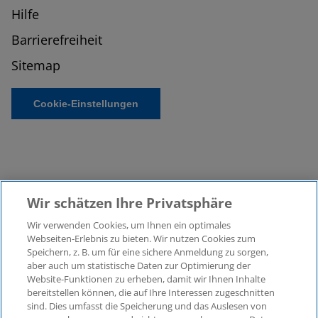
Hilfe
Barrierefreiheit
Sitemap
Cookie-Einstellungen
Wir schätzen Ihre Privatsphäre
Wir verwenden Cookies, um Ihnen ein optimales
©2026 KPMG Law Rechtsanwaltsgesellschaft mbH,
Webseiten-Erlebnis zu bieten. Wir nutzen Cookies zum
assoziiert mit der KPMG AG
Speichern, z. B. um für eine sichere Anmeldung zu sorgen,
aber auch um statistische Daten zur Optimierung der
Wirtschaftsprüfungsgesellschaft, einer
Website-Funktionen zu erheben, damit wir Ihnen Inhalte
Aktiengesellschaft nach deutschem Recht und ein
bereitstellen können, die auf Ihre Interessen zugeschnitten
Mitglied der globalen KPMG-Organisation
sind. Dies umfasst die Speicherung und das Auslesen von
unabhängiger Mitgliedsfirmen, die KPMG International