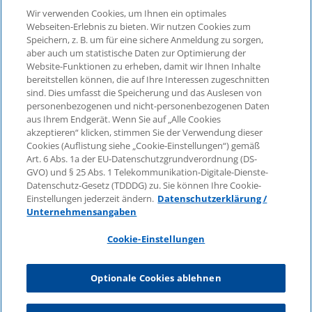
Wir verwenden Cookies, um Ihnen ein optimales
©2026 KPMG Law Rechtsanwaltsgesellschaft mbH,
Webseiten-Erlebnis zu bieten. Wir nutzen Cookies zum
assoziiert mit der KPMG AG
Speichern, z. B. um für eine sichere Anmeldung zu sorgen,
aber auch um statistische Daten zur Optimierung der
Wirtschaftsprüfungsgesellschaft, einer
Website-Funktionen zu erheben, damit wir Ihnen Inhalte
Aktiengesellschaft nach deutschem Recht und ein
bereitstellen können, die auf Ihre Interessen zugeschnitten
Mitglied der globalen KPMG-Organisation
sind. Dies umfasst die Speicherung und das Auslesen von
unabhängiger Mitgliedsfirmen, die KPMG International
personenbezogenen und nicht-personenbezogenen Daten
Limited, einer Private English Company Limited by
aus Ihrem Endgerät. Wenn Sie auf „Alle Cookies
Guarantee, angeschlossen sind. Alle Rechte
akzeptieren“ klicken, stimmen Sie der Verwendung dieser
Cookies (Auflistung siehe „Cookie-Einstellungen“) gemäß
vorbehalten. Für weitere Einzelheiten über die Struktur
Art. 6 Abs. 1a der EU-Datenschutzgrundverordnung (DS-
der globalen Organisation von KPMG besuchen Sie
GVO) und § 25 Abs. 1 Telekommunikation-Digitale-Dienste-
bitte
https://home.kpmg/governance
.
Datenschutz-Gesetz (TDDDG) zu. Sie können Ihre Cookie-
Einstellungen jederzeit ändern.
Datenschutzerklärung /
KPMG International erbringt keine Dienstleistungen für
Unternehmensangaben
Kunden. Keine Mitgliedsfirma ist befugt, KPMG
International oder eine andere Mitgliedsfirma
Cookie-Einstellungen
gegenüber Dritten zu verpflichten oder vertraglich zu
binden, ebenso wie KPMG International nicht
Optionale Cookies ablehnen
autorisiert ist, andere Mitgliedsfirmen zu verpflichten
oder vertraglich zu binden.