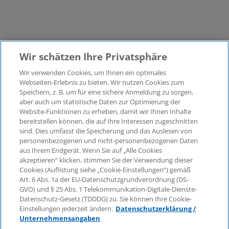
Wir schätzen Ihre Privatsphäre
Wir verwenden Cookies, um Ihnen ein optimales
©2026 KPMG Law Rechtsanwaltsgesellschaft mbH,
Webseiten-Erlebnis zu bieten. Wir nutzen Cookies zum
assoziiert mit der KPMG AG
Speichern, z. B. um für eine sichere Anmeldung zu sorgen,
aber auch um statistische Daten zur Optimierung der
Wirtschaftsprüfungsgesellschaft, einer
Website-Funktionen zu erheben, damit wir Ihnen Inhalte
Aktiengesellschaft nach deutschem Recht und ein
bereitstellen können, die auf Ihre Interessen zugeschnitten
Mitglied der globalen KPMG-Organisation
sind. Dies umfasst die Speicherung und das Auslesen von
unabhängiger Mitgliedsfirmen, die KPMG International
personenbezogenen und nicht-personenbezogenen Daten
Limited, einer Private English Company Limited by
aus Ihrem Endgerät. Wenn Sie auf „Alle Cookies
Guarantee, angeschlossen sind. Alle Rechte
akzeptieren“ klicken, stimmen Sie der Verwendung dieser
Cookies (Auflistung siehe „Cookie-Einstellungen“) gemäß
vorbehalten. Für weitere Einzelheiten über die Struktur
Art. 6 Abs. 1a der EU-Datenschutzgrundverordnung (DS-
der globalen Organisation von KPMG besuchen Sie
GVO) und § 25 Abs. 1 Telekommunikation-Digitale-Dienste-
bitte
https://home.kpmg/governance
.
Datenschutz-Gesetz (TDDDG) zu. Sie können Ihre Cookie-
Einstellungen jederzeit ändern.
Datenschutzerklärung /
KPMG International erbringt keine Dienstleistungen für
Unternehmensangaben
Kunden. Keine Mitgliedsfirma ist befugt, KPMG