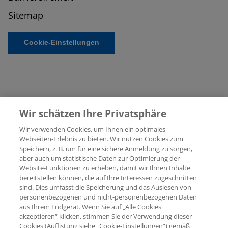
Sitemap
Cookie-Einstellungen
Wir schätzen Ihre Privatsphäre
Wir verwenden Cookies, um Ihnen ein optimales
©2026 KPMG Law Rechtsanwaltsgesellschaft mbH,
Webseiten-Erlebnis zu bieten. Wir nutzen Cookies zum
assoziiert mit der KPMG AG
Speichern, z. B. um für eine sichere Anmeldung zu sorgen,
aber auch um statistische Daten zur Optimierung der
Wirtschaftsprüfungsgesellschaft, einer
Website-Funktionen zu erheben, damit wir Ihnen Inhalte
Aktiengesellschaft nach deutschem Recht und ein
bereitstellen können, die auf Ihre Interessen zugeschnitten
Mitglied der globalen KPMG-Organisation
sind. Dies umfasst die Speicherung und das Auslesen von
unabhängiger Mitgliedsfirmen, die KPMG International
personenbezogenen und nicht-personenbezogenen Daten
Limited, einer Private English Company Limited by
aus Ihrem Endgerät. Wenn Sie auf „Alle Cookies
Guarantee, angeschlossen sind. Alle Rechte
akzeptieren“ klicken, stimmen Sie der Verwendung dieser
Cookies (Auflistung siehe „Cookie-Einstellungen“) gemäß
vorbehalten. Für weitere Einzelheiten über die Struktur