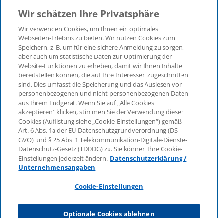
Wir schätzen Ihre Privatsphäre
Wir verwenden Cookies, um Ihnen ein optimales
©2026 KPMG Law Rechtsanwaltsgesellschaft mbH,
Webseiten-Erlebnis zu bieten. Wir nutzen Cookies zum
assoziiert mit der KPMG AG
Speichern, z. B. um für eine sichere Anmeldung zu sorgen,
aber auch um statistische Daten zur Optimierung der
Wirtschaftsprüfungsgesellschaft, einer
Website-Funktionen zu erheben, damit wir Ihnen Inhalte
Aktiengesellschaft nach deutschem Recht und ein
bereitstellen können, die auf Ihre Interessen zugeschnitten
Mitglied der globalen KPMG-Organisation
sind. Dies umfasst die Speicherung und das Auslesen von
unabhängiger Mitgliedsfirmen, die KPMG International
personenbezogenen und nicht-personenbezogenen Daten
Limited, einer Private English Company Limited by
aus Ihrem Endgerät. Wenn Sie auf „Alle Cookies
Guarantee, angeschlossen sind. Alle Rechte
akzeptieren“ klicken, stimmen Sie der Verwendung dieser
Cookies (Auflistung siehe „Cookie-Einstellungen“) gemäß
vorbehalten. Für weitere Einzelheiten über die Struktur
Art. 6 Abs. 1a der EU-Datenschutzgrundverordnung (DS-
der globalen Organisation von KPMG besuchen Sie
GVO) und § 25 Abs. 1 Telekommunikation-Digitale-Dienste-
bitte
https://home.kpmg/governance
.
Datenschutz-Gesetz (TDDDG) zu. Sie können Ihre Cookie-
Einstellungen jederzeit ändern.
Datenschutzerklärung /
KPMG International erbringt keine Dienstleistungen für
Unternehmensangaben
Kunden. Keine Mitgliedsfirma ist befugt, KPMG
International oder eine andere Mitgliedsfirma
Cookie-Einstellungen
gegenüber Dritten zu verpflichten oder vertraglich zu
binden, ebenso wie KPMG International nicht
Optionale Cookies ablehnen
autorisiert ist, andere Mitgliedsfirmen zu verpflichten