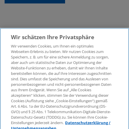
Wir schätzen Ihre Privatsphäre
Wir verwenden Cookies, um Ihnen ein optimales
©2026 KPMG Law Rechtsanwaltsgesellschaft mbH,
Webseiten-Erlebnis zu bieten. Wir nutzen Cookies zum
assoziiert mit der KPMG AG
Speichern, z. B. um für eine sichere Anmeldung zu sorgen,
aber auch um statistische Daten zur Optimierung der
Wirtschaftsprüfungsgesellschaft, einer
Website-Funktionen zu erheben, damit wir Ihnen Inhalte
Aktiengesellschaft nach deutschem Recht und ein
bereitstellen können, die auf Ihre Interessen zugeschnitten
Mitglied der globalen KPMG-Organisation
sind. Dies umfasst die Speicherung und das Auslesen von
unabhängiger Mitgliedsfirmen, die KPMG International
personenbezogenen und nicht-personenbezogenen Daten
Limited, einer Private English Company Limited by
aus Ihrem Endgerät. Wenn Sie auf „Alle Cookies
Guarantee, angeschlossen sind. Alle Rechte
akzeptieren“ klicken, stimmen Sie der Verwendung dieser
Cookies (Auflistung siehe „Cookie-Einstellungen“) gemäß
vorbehalten. Für weitere Einzelheiten über die Struktur
Art. 6 Abs. 1a der EU-Datenschutzgrundverordnung (DS-
der globalen Organisation von KPMG besuchen Sie
GVO) und § 25 Abs. 1 Telekommunikation-Digitale-Dienste-
bitte
https://home.kpmg/governance
.
Datenschutz-Gesetz (TDDDG) zu. Sie können Ihre Cookie-
Einstellungen jederzeit ändern.
Datenschutzerklärung /
KPMG International erbringt keine Dienstleistungen für
Unternehmensangaben