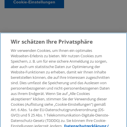
Cookie-Einstellungen
Wir schätzen Ihre Privatsphäre
Wir verwenden Cookies, um Ihnen ein optimales
©2026 KPMG Law Rechtsanwaltsgesellschaft mbH,
Webseiten-Erlebnis zu bieten. Wir nutzen Cookies zum
assoziiert mit der KPMG AG
Speichern, z. B. um für eine sichere Anmeldung zu sorgen,
aber auch um statistische Daten zur Optimierung der
Wirtschaftsprüfungsgesellschaft, einer
Website-Funktionen zu erheben, damit wir Ihnen Inhalte
Aktiengesellschaft nach deutschem Recht und ein
bereitstellen können, die auf Ihre Interessen zugeschnitten
Mitglied der globalen KPMG-Organisation
sind. Dies umfasst die Speicherung und das Auslesen von
unabhängiger Mitgliedsfirmen, die KPMG International
personenbezogenen und nicht-personenbezogenen Daten
Limited, einer Private English Company Limited by
aus Ihrem Endgerät. Wenn Sie auf „Alle Cookies
Guarantee, angeschlossen sind. Alle Rechte
akzeptieren“ klicken, stimmen Sie der Verwendung dieser
Cookies (Auflistung siehe „Cookie-Einstellungen“) gemäß
vorbehalten. Für weitere Einzelheiten über die Struktur
Art. 6 Abs. 1a der EU-Datenschutzgrundverordnung (DS-
der globalen Organisation von KPMG besuchen Sie
GVO) und § 25 Abs. 1 Telekommunikation-Digitale-Dienste-
bitte
https://home.kpmg/governance
.
Datenschutz-Gesetz (TDDDG) zu. Sie können Ihre Cookie-
Einstellungen jederzeit ändern.
Datenschutzerklärung /