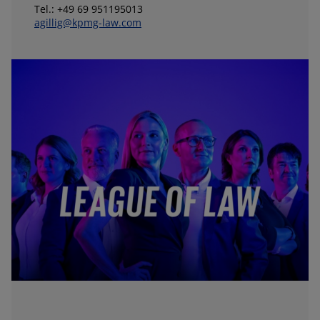
Tel.: +49 69 951195013
agillig@kpmg-law.com