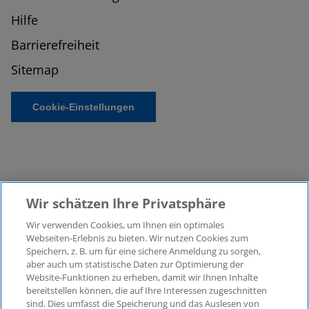
Hilfe
Barrierefreiheit
Sitemap
Cookie-Einstellungen
Wir schätzen Ihre Privatsphäre
Wir verwenden Cookies, um Ihnen ein optimales
©2026 KPMG Law Rechtsanwaltsgesellschaft mbH,
Webseiten-Erlebnis zu bieten. Wir nutzen Cookies zum
assoziiert mit der KPMG AG
Speichern, z. B. um für eine sichere Anmeldung zu sorgen,
aber auch um statistische Daten zur Optimierung der
Wirtschaftsprüfungsgesellschaft, einer
Website-Funktionen zu erheben, damit wir Ihnen Inhalte
Aktiengesellschaft nach deutschem Recht und ein
bereitstellen können, die auf Ihre Interessen zugeschnitten
Mitglied der globalen KPMG-Organisation
sind. Dies umfasst die Speicherung und das Auslesen von